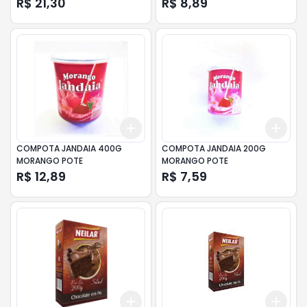
R$ 21,30
R$ 8,89
Add
Add
+
3
+
5
+
10
+
3
COMPOTA JANDAIA 400G
COMPOTA JANDAIA 200G
MORANGO POTE
MORANGO POTE
R$ 12,89
R$ 7,59
Add
Add
+
3
+
5
+
10
+
3