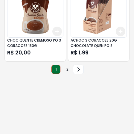
Add
Add
+
3
+
5
+
10
+
3
CHOC QUENTE CREMOSO PO 3
ACHOC 3 CORACOES 20G
CORACOES 180G
CHOCOLATE QUEN PO S
R$ 20,00
R$ 1,99
1
2