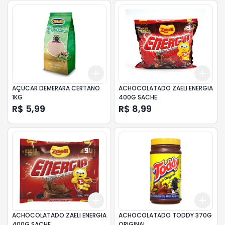
Add
Add
+
3
+
5
+
10
+
3
AÇUCAR DEMERARA CERTANO
ACHOCOLATADO ZAELI ENERGIA
1KG
400G SACHE
R$ 5,99
R$ 8,99
Add
Add
+
3
+
5
+
10
+
3
ACHOCOLATADO ZAELI ENERGIA
ACHOCOLATADO TODDY 370G
400G SACHE
ORIGINAL