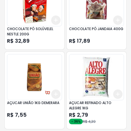
Add
Add
+
3
+
5
+
10
+
3
CHOCOLATE PÓ SOLÚVELEL
CHOCOLATE PÓ JANDAIA 400G
NESTLE 200G
R$ 32,89
R$ 17,89
Add
Add
+
3
+
5
+
10
+
3
AÇUCAR UNIÃO 1KG DEMERARA
AÇUCAR REFINADO ALTO
ALEGRE 1KG
R$ 7,55
R$ 2,79
R$ 4,39
-
36
%