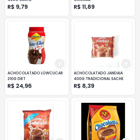
R$ 9,79
R$ 11,89
Add
Add
+
3
+
5
+
10
+
3
ACHOCOLATADO LOWCUCAR
ACHOCOLATADO JANDAIA
210G DIET
400G TRADICIONAL SACHE
R$ 24,96
R$ 8,39