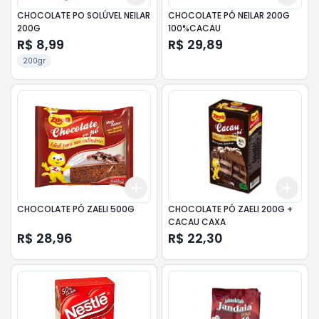
CHOCOLATE PO SOLÚVEL NEILAR
CHOCOLATE PÓ NEILAR 200G
200G
100%CACAU
R$ 8,99
R$ 29,89
200gr
Add
Add
+
3
+
5
+
10
+
3
CHOCOLATE PÓ ZAELI 500G
CHOCOLATE PÓ ZAELI 200G +
CACAU CAXA
R$ 28,96
R$ 22,30