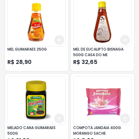
Add
Add
+
3
+
5
+
10
+
3
MEL GUIMARAES 250G
MEL DE EUCALIPTO BISNAGA
500G CASA DO ME
R$ 28,90
R$ 32,65
Add
Add
+
3
+
5
+
10
+
3
MELADO CANA GUIMARAES
COMPOTA JANDAIA 400G
500G
MORANGO SACHE