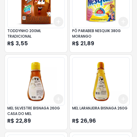
Add
Add
+
3
+
5
+
10
+
3
TODDYNHO 200ML
PÓ PARABEB NESQUIK 380G
TRADICIONAL
MORANGO
R$ 3,55
R$ 21,89
Add
Add
+
3
+
5
+
10
+
3
MEL SILVESTRE BISNAGA 260G
MEL LARANJEIRA BISNAGA 260G
CASA DO MEL
R$ 22,89
R$ 26,96