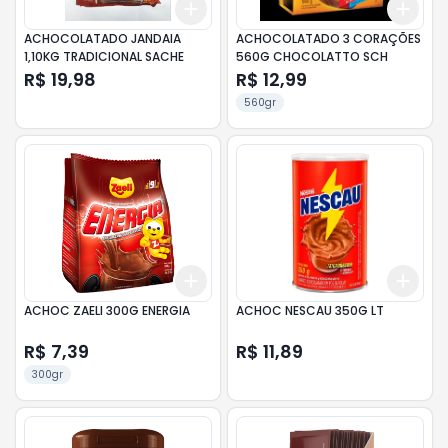
Add
Add
+
3
+
5
+
10
+
3
ACHOCOLATADO JANDAIA
ACHOCOLATADO 3 CORAÇÕES
1,10KG TRADICIONAL SACHE
560G CHOCOLATTO SCH
R$ 19,98
R$ 12,99
560gr
Add
Add
+
3
+
5
+
10
+
3
ACHOC ZAELI 300G ENERGIA
ACHOC NESCAU 350G LT
R$ 7,39
R$ 11,89
300gr