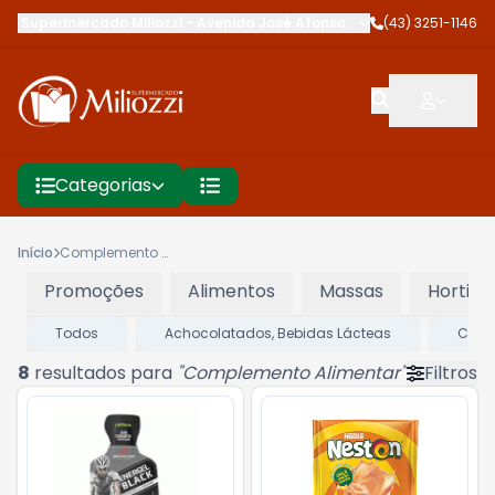
Supermercado Miliozzi
-
Avenida José Afonso dos Santos
(43) 3251-1146
,
Cambé
Categorias
Início
Complemento Alimentar
Promoções
Alimentos
Massas
Hortifru
Todos
Achocolatados, Bebidas Lácteas
Café
8
resultados para
"
Complemento Alimentar
"
Filtros