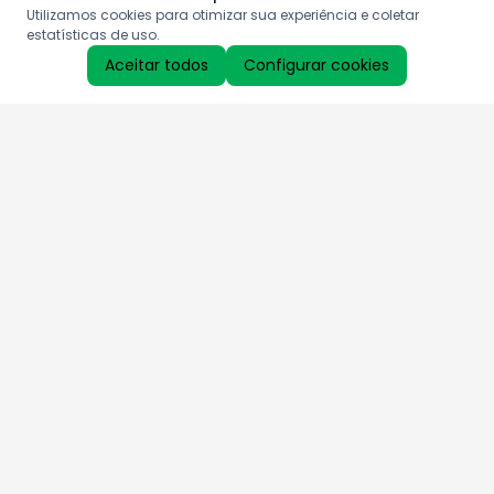
Utilizamos cookies para otimizar sua experiência e coletar
estatísticas de uso.
Aceitar todos
Configurar cookies
Aproveite as nossas promoções!
Cadastre seu e-mail e receba ofertas exclusivas.
QUERO RECEBER