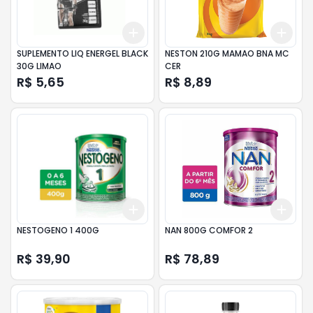
Add
Add
+
3
+
5
+
10
+
3
SUPLEMENTO LIQ ENERGEL BLACK
NESTON 210G MAMAO BNA MC
30G LIMAO
CER
R$ 5,65
R$ 8,89
Add
Add
+
3
+
5
+
10
+
3
NESTOGENO 1 400G
NAN 800G COMFOR 2
R$ 39,90
R$ 78,89