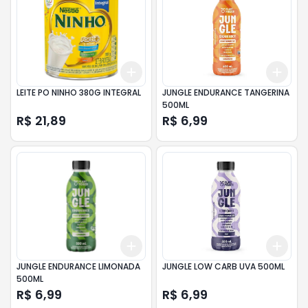
Add
Add
+
3
+
5
+
10
+
3
LEITE PO NINHO 380G INTEGRAL
JUNGLE ENDURANCE TANGERINA
500ML
R$ 21,89
R$ 6,99
Add
Add
+
3
+
5
+
10
+
3
JUNGLE ENDURANCE LIMONADA
JUNGLE LOW CARB UVA 500ML
500ML
R$ 6,99
R$ 6,99