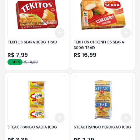
Add
Add
+
3
+
5
+
10
+
3
TEKITOS SEARA 300G TRAD
TEKITOS CHIKENITOS SEARA
300G TRAD
R$ 7,99
R$ 16,99
R$ 14,89
-
46
%
Add
Add
+
3
+
5
+
10
+
3
STEAK FRANGO SADIA 100G
STEAK FRANGO PERDIGAO 100G
R$ 3,39
R$ 2,79