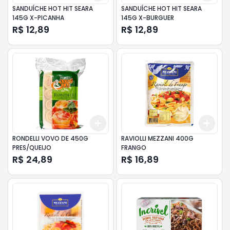
SANDUÍCHE HOT HIT SEARA
SANDUÍCHE HOT HIT SEARA
145G X-PICANHA
145G X-BURGUER
R$ 12,89
R$ 12,89
Add
Add
+
3
+
5
+
10
+
3
RONDELLI VOVO DE 450G
RAVIOLLI MEZZANI 400G
PRES/QUEIJO
FRANGO
R$ 24,89
R$ 16,89