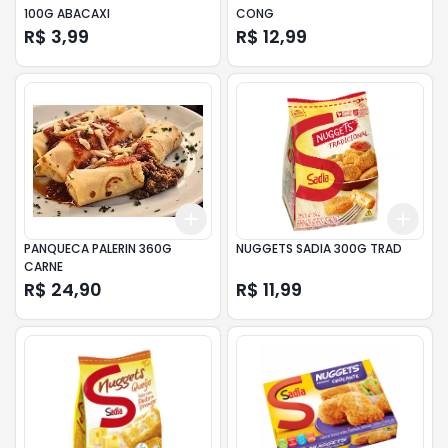
100G ABACAXI
CONG
R$ 3,99
R$ 12,99
Add
Add
+
3
+
5
+
10
+
3
PANQUECA PALERIN 360G
NUGGETS SADIA 300G TRAD
CARNE
R$ 24,90
R$ 11,99