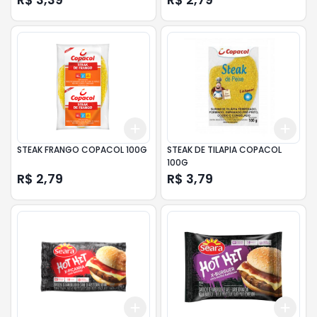
Add
Add
+
3
+
5
+
10
+
3
STEAK FRANGO COPACOL 100G
STEAK DE TILAPIA COPACOL
100G
R$ 2,79
R$ 3,79
Add
Add
+
3
+
5
+
10
+
3