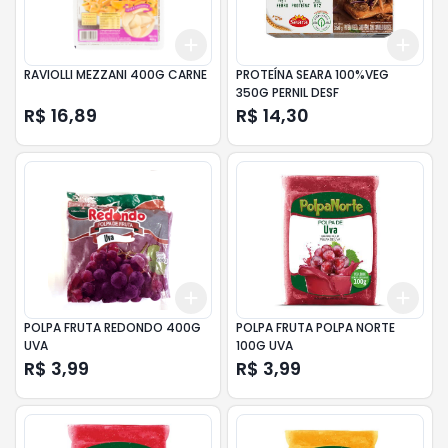
Add
Add
+
3
+
5
+
10
+
3
RAVIOLLI MEZZANI 400G CARNE
PROTEÍNA SEARA 100%VEG
350G PERNIL DESF
R$ 16,89
R$ 14,30
Add
Add
+
3
+
5
+
10
+
3
POLPA FRUTA REDONDO 400G
POLPA FRUTA POLPA NORTE
UVA
100G UVA
R$ 3,99
R$ 3,99