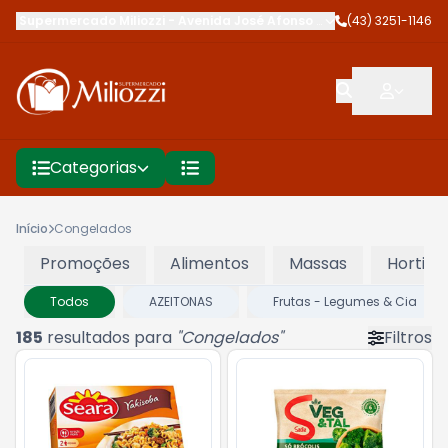
Supermercado Miliozzi
-
Avenida José Afonso dos Santos
(43) 3251-1146
,
Cambé
Categorias
Início
Congelados
Promoções
Alimentos
Massas
Hortifru
Todos
AZEITONAS
Frutas - Legumes & Cia
185
resultados para
"
Congelados
"
Filtros