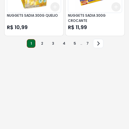
Add
Add
+
3
+
5
+
10
+
3
NUGGETS SADIA 300G QUEIJO
NUGGETS SADIA 300G
CROCANTE
R$ 10,99
R$ 11,99
1
2
3
4
5
…
7