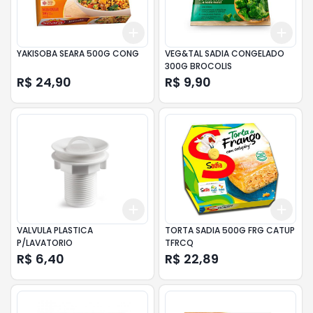
Add
Add
+
3
+
5
+
10
+
3
YAKISOBA SEARA 500G CONG
VEG&TAL SADIA CONGELADO
300G BROCOLIS
R$ 24,90
R$ 9,90
Add
Add
+
3
+
5
+
10
+
3
VALVULA PLASTICA
TORTA SADIA 500G FRG CATUP
P/LAVATORIO
TFRCQ
R$ 6,40
R$ 22,89