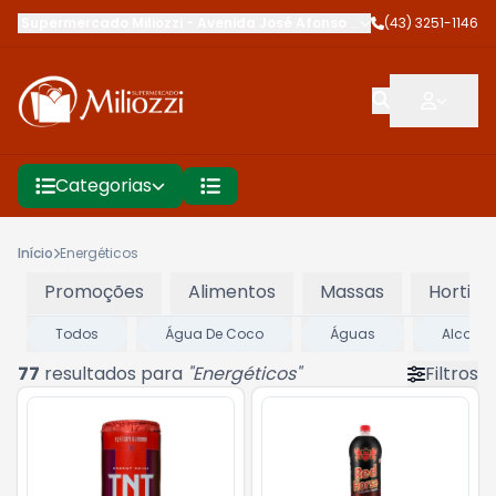
Supermercado Miliozzi
-
Avenida José Afonso dos Santos
(43) 3251-1146
,
Cambé
Categorias
Início
Energéticos
Promoções
Alimentos
Massas
Hortifru
Todos
Água De Coco
Águas
Alcoóli
77
resultados para
"
Energéticos
"
Filtros