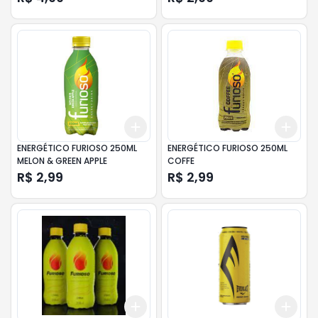
Add
Add
+
3
+
5
+
10
+
3
ENERGÉTICO FURIOSO 250ML
ENERGÉTICO FURIOSO 250ML
MELON & GREEN APPLE
COFFE
R$ 2,99
R$ 2,99
Add
Add
+
3
+
5
+
10
+
3