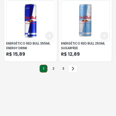
Add
Add
+
3
+
5
+
10
+
3
ENERGÉTICO RED BULL 355ML
ENERGÉTICO RED BULL 250ML
ENERGY DRINK
SUGARFREE
R$ 15,89
R$ 12,89
1
2
3