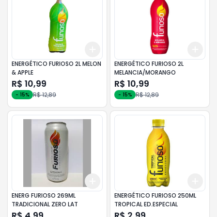
Add
Add
+
3
+
5
+
10
+
3
ENERGÉTICO FURIOSO 2L MELON
ENERGÉTICO FURIOSO 2L
& APPLE
MELANCIA/MORANGO
R$ 10,99
R$ 10,99
R$ 12,89
R$ 12,89
-
15
%
-
15
%
Add
Add
+
3
+
5
+
10
+
3
ENERG FURIOSO 269ML
ENERGÉTICO FURIOSO 250ML
TRADICIONAL ZERO LAT
TROPICAL ED.ESPECIAL
R$ 4,99
R$ 2,99