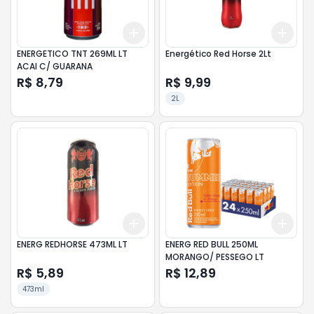
Add
Add
+
3
+
5
+
10
+
3
ENERGETICO TNT 269ML LT
Energético Red Horse 2Lt
ACAI C/ GUARANA
R$ 8,79
R$ 9,99
2L
Add
Add
+
3
+
5
+
10
+
3
ENERG REDHORSE 473ML LT
ENERG RED BULL 250ML
MORANGO/ PESSEGO LT
R$ 5,89
R$ 12,89
473ml