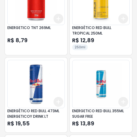
Add
Add
+
3
+
5
+
10
+
3
ENERGETICO TNT 269ML
ENERGÉTICO RED BULL
TROPICAL 250ML
R$ 8,79
R$ 12,89
250ml
Add
Add
+
3
+
5
+
10
+
3
ENERGÉTICO RED BULL 473ML
ENERGETICO RED BULL 355ML
ENERGETICOY DRINK LT
SUGAR FREE
R$ 19,55
R$ 13,89