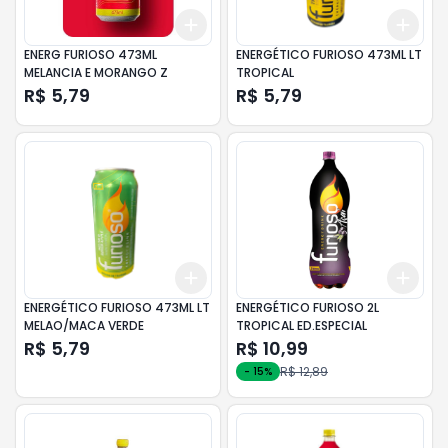
Add
Add
+
3
+
5
+
10
+
3
ENERG FURIOSO 473ML
ENERGÉTICO FURIOSO 473ML LT
MELANCIA E MORANGO Z
TROPICAL
R$ 5,79
R$ 5,79
Add
Add
+
3
+
5
+
10
+
3
ENERGÉTICO FURIOSO 473ML LT
ENERGÉTICO FURIOSO 2L
MELAO/MACA VERDE
TROPICAL ED.ESPECIAL
R$ 5,79
R$ 10,99
R$ 12,89
-
15
%