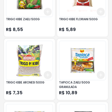
Add
Add
+
3
+
5
+
10
+
3
TRIGO KIBE ZAELI 500G
TRIGO KIBE FLORIANI 500G
R$ 8,55
R$ 5,89
Add
Add
+
3
+
5
+
10
+
3
TRIGO KIBE ARONESI 500G
TAPIOCA ZAELI 500G
GRANULADA
R$ 7,35
R$ 10,89