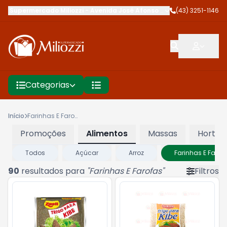
Supermercado Miliozzi
-
Avenida José Afonso dos Santos
(43) 3251-1146
,
Cambé
Categorias
Início
Farinhas E Farofas
Promoções
Alimentos
Massas
Hortifru
Todos
Açúcar
Arroz
Farinhas E Farof
90
resultados para
"
Farinhas E Farofas
"
Filtros