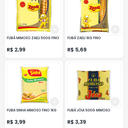
Add
Add
+
3
+
5
+
10
+
3
FUBÁ MIMOSO ZAELI 500G FINO
FUBÁ ZAELI 1KG FINO
R$ 2,99
R$ 5,69
Add
Add
+
3
+
5
+
10
+
3
FUBA SINHA MIMOSO FINO 1KG
FUBÁ JÓIA 500G MIMOSO
R$ 3,99
R$ 3,39