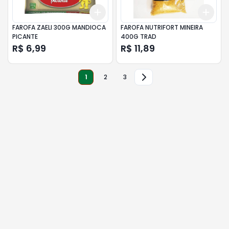
Add
Add
+
3
+
5
+
10
+
3
FAROFA ZAELI 300G MANDIOCA
FAROFA NUTRIFORT MINEIRA
PICANTE
400G TRAD
R$ 6,99
R$ 11,89
1
2
3