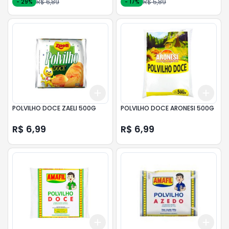
R$ 6,89
R$ 5,89
-
29
%
-
17
%
Add
Add
+
3
+
5
+
10
+
3
POLVILHO DOCE ZAELI 500G
POLVILHO DOCE ARONESI 500G
R$ 6,99
R$ 6,99
Add
Add
+
3
+
5
+
10
+
3