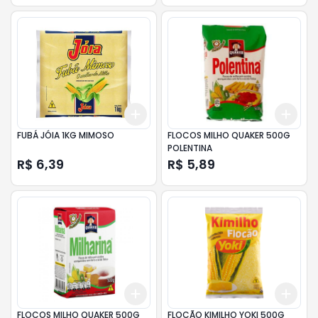
Add
Add
+
3
+
5
+
10
+
3
FUBÁ JÓIA 1KG MIMOSO
FLOCOS MILHO QUAKER 500G
POLENTINA
R$ 6,39
R$ 5,89
Add
Add
+
3
+
5
+
10
+
3
FLOCOS MILHO QUAKER 500G
FLOCÃO KIMILHO YOKI 500G