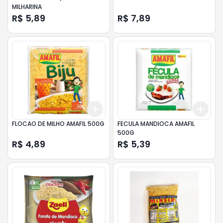
MILHARINA
R$ 5,89
R$ 7,89
Add
Add
+
3
+
5
+
10
+
3
FLOCAO DE MILHO AMAFIL 500G
FECULA MANDIOCA AMAFIL
500G
R$ 4,89
R$ 5,39