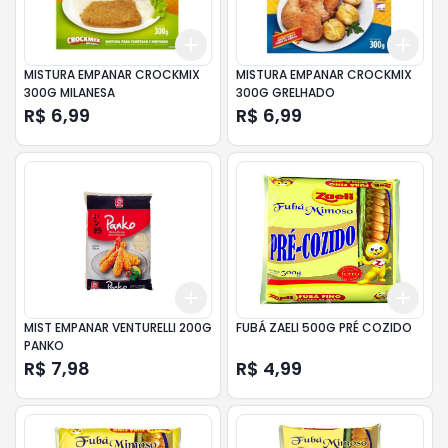
Add
Add
+
3
+
5
+
10
+
3
MISTURA EMPANAR CROCKMIX
MISTURA EMPANAR CROCKMIX
300G MILANESA
300G GRELHADO
R$ 6,99
R$ 6,99
Add
Add
+
3
+
5
+
10
+
3
MIST EMPANAR VENTURELLI 200G
FUBÁ ZAELI 500G PRÉ COZIDO
PANKO
R$ 7,98
R$ 4,99