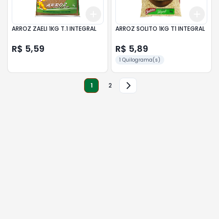
Add
Add
+
3
+
5
+
10
+
3
ARROZ ZAELI 1KG T.1 INTEGRAL
ARROZ SOLITO 1KG T1 INTEGRAL
R$ 5,59
R$ 5,89
1 Quilograma(s)
1
2