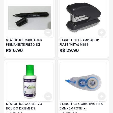
Add
Add
+
3
+
5
+
10
+
3
STAROFFICE MARCADOR
STAROFFICE GRAMPEADOR
PERMANENTE PRETO 1X1
PLAST/METAL MINI (
R$ 6,90
R$ 29,90
Add
Add
+
3
+
5
+
10
+
3
STAROFFICE CORRETIVO
STAROFFICE CORRETIVO FITA
LIQUIDO 12X18ML R 3
5MMX5M POTE 1X