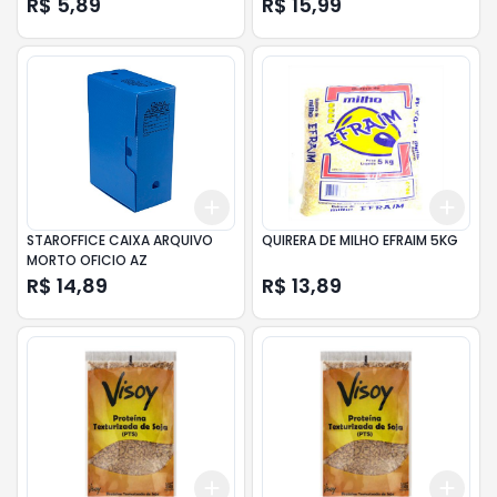
R$ 5,89
R$ 15,99
Add
Add
+
3
+
5
+
10
+
3
STAROFFICE CAIXA ARQUIVO
QUIRERA DE MILHO EFRAIM 5KG
MORTO OFICIO AZ
R$ 14,89
R$ 13,89
Add
Add
+
3
+
5
+
10
+
3