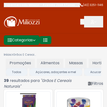
Supermercado Miliozzi
-
Avenida José Afonso dos Santos
(43) 3251-1146
,
Cambé
Categorias
Início
Grãos E Cereais Naturais
Promoções
Alimentos
Massas
Hortifru
Todos
Açúcares, adoçantes e mel
Acucares -
39
resultados para
"
Grãos E Cereais
Filtros
Naturais
"