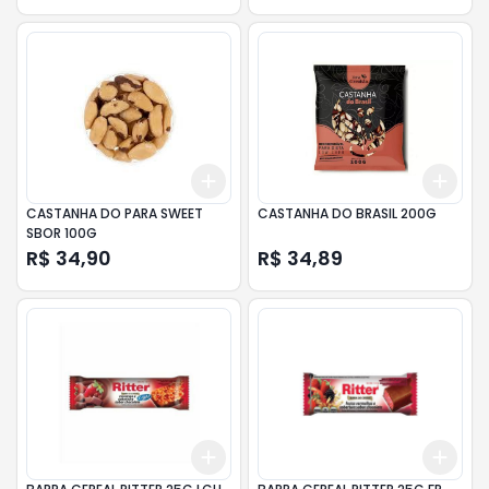
Add
Add
+
3
+
5
+
10
+
3
CASTANHA DO PARA SWEET
CASTANHA DO BRASIL 200G
SBOR 100G
R$ 34,90
R$ 34,89
Add
Add
+
3
+
5
+
10
+
3