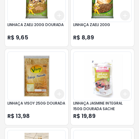
Add
Add
+
3
+
5
+
10
+
3
LINHACA ZAELI 200G DOURADA
LINHAÇA ZAELI 200G
R$ 9,65
R$ 8,89
Add
Add
+
3
+
5
+
10
+
3
LINHAÇA VISOY 250G DOURADA
LINHAÇA JASMINE INTEGRAL
150G DOURADA SACHE
R$ 13,98
R$ 19,89