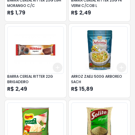
BARRA CEREAL RITTER 25G LGH
BARRA CEREAL RITTER 25G FR
MORANGO C/C
VERM C/COB L
R$ 1,79
R$ 2,49
Add
Add
+
3
+
5
+
10
+
3
BARRA CEREAL RITTER 22G
ARROZ ZAELI 500G ARBOREO
BRIGADEIRO
SACH
R$ 2,49
R$ 15,89