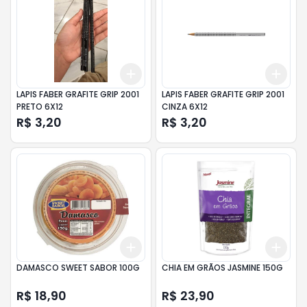
Add
Add
+
3
+
5
+
10
+
3
LAPIS FABER GRAFITE GRIP 2001
LAPIS FABER GRAFITE GRIP 2001
PRETO 6X12
CINZA 6X12
R$ 3,20
R$ 3,20
Add
Add
+
3
+
5
+
10
+
3
DAMASCO SWEET SABOR 100G
CHIA EM GRÃOS JASMINE 150G
R$ 18,90
R$ 23,90