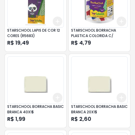
Add
Add
+
3
+
5
+
10
+
3
STARSCHOOL LAPIS DE COR 12
STARSCHOOL BORRACHA
CORES (R5683)
PLASTICA COLORIDA C/
R$ 19,49
R$ 4,79
Add
Add
+
3
+
5
+
10
+
3
STARSCHOOL BORRACHA BASIC
STARSCHOOL BORRACHA BASIC
BRANCA 40X1$
BRANCA 20X1$
R$ 1,99
R$ 2,60