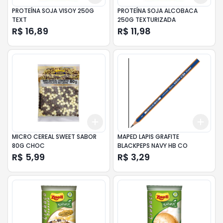
PROTEÍNA SOJA VISOY 250G
PROTEÍNA SOJA ALCOBACA
TEXT
250G TEXTURIZADA
R$ 16,89
R$ 11,98
Add
Add
+
3
+
5
+
10
+
3
MICRO CEREAL SWEET SABOR
MAPED LAPIS GRAFITE
80G CHOC
BLACKPEPS NAVY HB CO
R$ 5,99
R$ 3,29