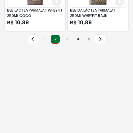
Add
Add
+
3
+
5
+
10
+
3
BEB LACTEA PARMALAT WHEYFIT
BEBIDA LÁCTEA PARMALAT
250ML COCO
250ML WHEYFIT BAUN
R$ 10,89
R$ 10,89
1
2
3
4
5