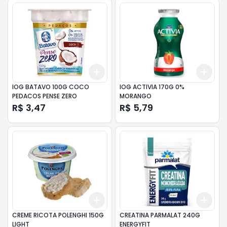
Add
Add
+
3
+
5
+
10
+
3
IOG BATAVO 100G COCO
IOG ACTIVIA 170G 0%
PEDACOS PENSE ZERO
MORANGO
R$ 3,47
R$ 5,79
Add
Add
+
3
+
5
+
10
+
3
CREME RICOTA POLENGHI 150G
CREATINA PARMALAT 240G
LIGHT
ENERGYFIT