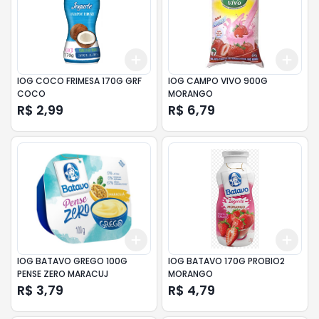
Add
Add
+
3
+
5
+
10
+
3
IOG COCO FRIMESA 170G GRF
IOG CAMPO VIVO 900G
COCO
MORANGO
R$ 2,99
R$ 6,79
Add
Add
+
3
+
5
+
10
+
3
IOG BATAVO GREGO 100G
IOG BATAVO 170G PROBIO2
PENSE ZERO MARACUJ
MORANGO
R$ 3,79
R$ 4,79