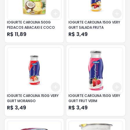
Add
Add
+
3
+
5
+
10
+
3
IOGURTE CAROLINA 500G
IOGURTE CAROLINA 150G VERY
PEDACOS ABACAXI E COCO
GURT SALADA FRUTA
R$ 11,89
R$ 3,49
Add
Add
+
3
+
5
+
10
+
3
IOGURTE CAROLINA 150G VERY
IOGURTE CAROLINA 150G VERY
GURT MORANGO
GURT FRUT VERM
R$ 3,49
R$ 3,49