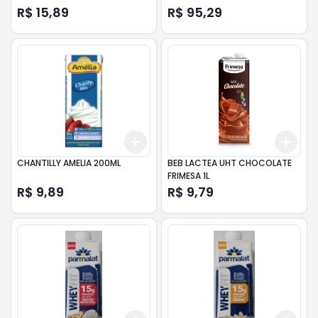
R$ 15,89
R$ 95,29
Add
Add
+
3
+
5
+
10
+
3
CHANTILLY AMELIA 200ML
BEB LACTEA UHT CHOCOLATE
FRIMESA 1L
R$ 9,89
R$ 9,79