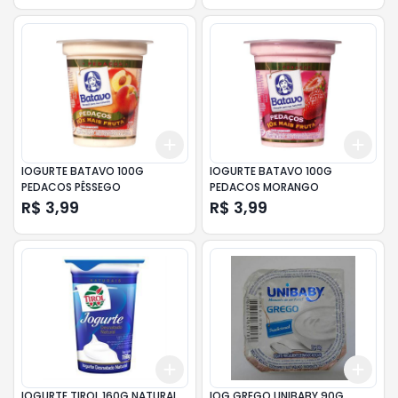
Add
Add
+
3
+
5
+
10
+
3
IOGURTE BATAVO 100G
IOGURTE BATAVO 100G
PEDACOS PÊSSEGO
PEDACOS MORANGO
R$ 3,99
R$ 3,99
Add
Add
+
3
+
5
+
10
+
3
IOGURTE TIROL 160G NATURAL
IOG GREGO UNIBABY 90G