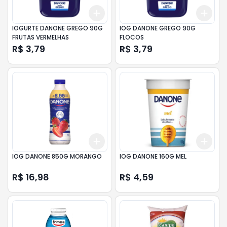
Add
Add
+
3
+
5
+
10
+
3
IOGURTE DANONE GREGO 90G
IOG DANONE GREGO 90G
FRUTAS VERMELHAS
FLOCOS
R$ 3,79
R$ 3,79
Add
Add
+
3
+
5
+
10
+
3
IOG DANONE 850G MORANGO
IOG DANONE 160G MEL
R$ 16,98
R$ 4,59