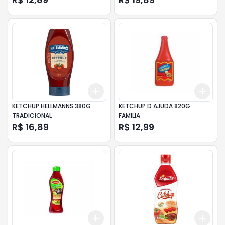
Add
Add
+
3
+
5
+
10
+
3
KETCHUP HELLMANNS 380G
KETCHUP D AJUDA 820G
TRADICIONAL
FAMILIA
R$ 16,89
R$ 12,99
Add
Add
+
3
+
5
+
10
+
3