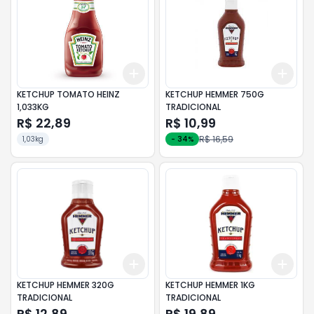
Add
Add
+
3
+
5
+
10
+
3
KETCHUP TOMATO HEINZ
KETCHUP HEMMER 750G
1,033KG
TRADICIONAL
R$ 22,89
R$ 10,99
R$ 16,59
1,03kg
-
34
%
Add
Add
+
3
+
5
+
10
+
3
KETCHUP HEMMER 320G
KETCHUP HEMMER 1KG
TRADICIONAL
TRADICIONAL
R$ 12,89
R$ 19,89