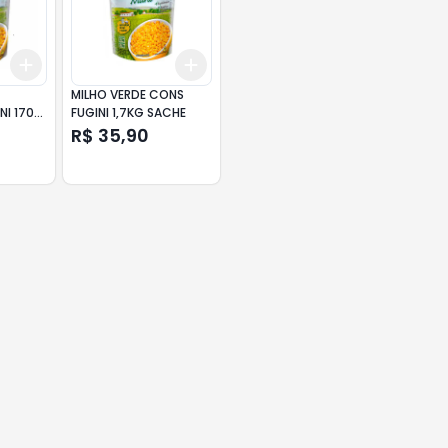
Add
Add
+
3
+
5
+
10
+
3
+
5
+
10
MILHO VERDE CONS
NI 170G
FUGINI 1,7KG SACHE
R$ 35,90