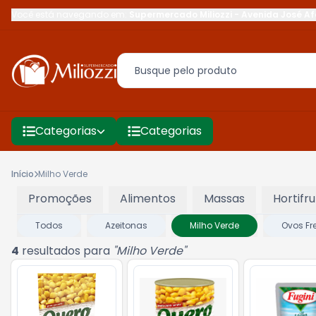
Você está navegando em:
Supermercado Miliozzi
-
Avenida José Af
Categorias
Categorias
Início
Milho Verde
Promoções
Alimentos
Massas
Hortifru
Todos
Azeitonas
Milho Verde
Ovos Fr
4
resultados para
"
Milho Verde
"