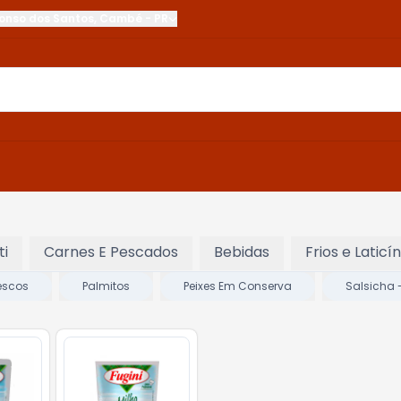
onso dos Santos
,
Cambé
-
PR
ti
Carnes E Pescados
Bebidas
Frios e Laticín
escos
Palmitos
Peixes Em Conserva
Salsicha -