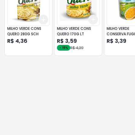
Add
Add
+
3
+
5
+
10
+
3
+
5
+
10
MILHO VERDE CONS
MILHO VERDE CONS
MILHO VERDE
QUERO 280G SCH
QUERO 170G LT
CONSERVA FUGI
SACHE
R$ 4,36
R$ 3,59
R$ 3,39
R$ 4,39
-
18
%