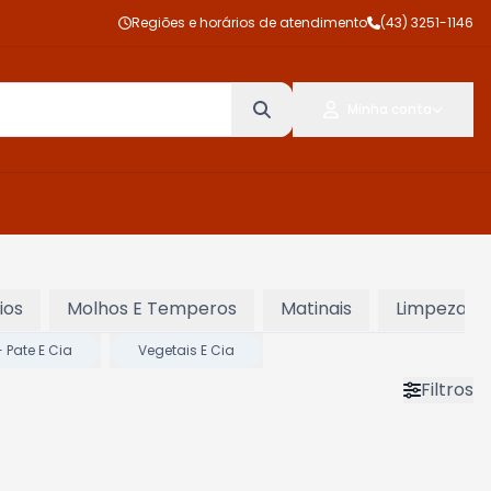
Regiões e horários de atendimento
(43) 3251-1146
Minha conta
ios
Molhos E Temperos
Matinais
Limpeza
 Pate E Cia
Vegetais E Cia
Filtros