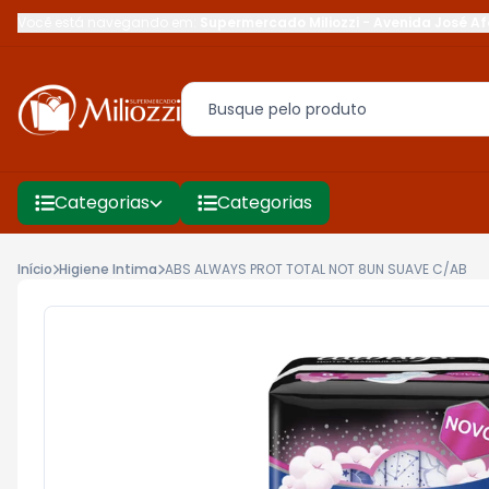
Você está navegando em:
Supermercado Miliozzi
-
Avenida José Af
Categorias
Categorias
Início
Higiene Intima
ABS ALWAYS PROT TOTAL NOT 8UN SUAVE C/AB