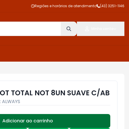
Regiões e horários de atendimento
(43) 3251-1146
Minha conta
OT TOTAL NOT 8UN SUAVE C/AB
:
ALWAYS
Adicionar ao carrinho
Subtotal:
R$ 0,00