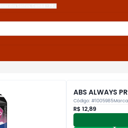
onso dos Santos
,
Cambé
-
PR
ABS ALWAYS PR
Código: #
1005985
Marca
R$ 12,89