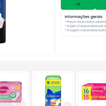
+
3
Informações gerais
* Preços de produtos pesáv
* Sujeito à disponibilidade d
* Imagem meramente ilustra
Add
Add
10
+
3
+
5
+
10
+
3
+
5
+
10