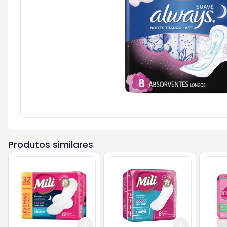
Produtos similares
Add
Add
+
3
+
5
+
10
+
3
+
5
+