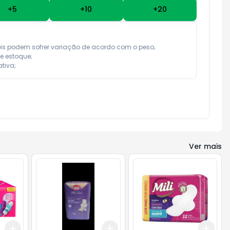
+
5
+
10
+
20
eis podem sofrer variação de acordo com o peso;

e estoque;

tiva;
Ver mais
Add
Add
Add
+
3
+
5
+
10
+
3
+
5
+
10
+
3