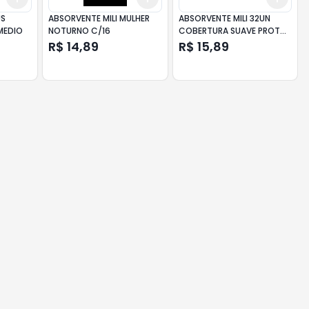
US
ABSORVENTE MILI MULHER
ABSORVENTE MILI 32UN
 MEDIO
NOTURNO C/16
COBERTURA SUAVE PROT
TOTAL
R$ 14,89
R$ 15,89