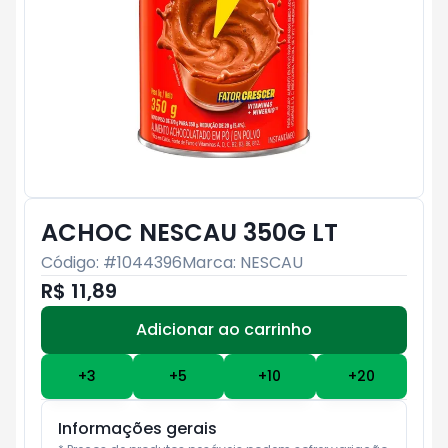
ACHOC NESCAU 350G LT
Código: #
1044396
Marca:
NESCAU
R$ 11,89
Adicionar ao carrinho
Subtotal:
R$ 0
+
3
+
5
+
10
+
20
Informações gerais