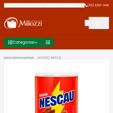
Supermercado Miliozzi
-
Avenida José Afonso dos Santos
(43) 3251-1146
,
Cambé
Categorias
Início
Achocolatados, Bebidas Lácteas
ACHOC NESCAU 350G LT