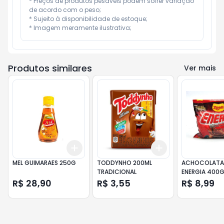
* Preços de produtos pesáveis podem sofrer variação 
de acordo com o peso;

* Sujeito à disponibilidade de estoque;

* Imagem meramente ilustrativa;
Produtos similares
Ver mais
Add
Add
+
3
+
5
+
10
+
3
+
5
+
10
MEL GUIMARAES 250G
TODDYNHO 200ML
ACHOCOLATAD
TRADICIONAL
ENERGIA 400G
R$ 28,90
R$ 3,55
R$ 8,99