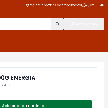
Regiões e horários de atendimento
(43) 3251-1146
Minha conta
00G ENERGIA
:
ZAELI
Adicionar ao carrinho
Subtotal:
R$ 0,00