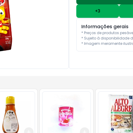
+
3
Informações gerais
* Preços de produtos pesáv
* Sujeito à disponibilidade d
* Imagem meramente ilustra
Add
Add
10
+
3
+
5
+
10
+
3
+
5
+
10