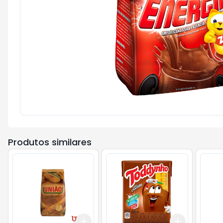
Produtos similares
Add
Add
+
3
+
5
+
10
+
3
+
5
+