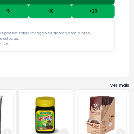
+
5
+
10
+
20
eis podem sofrer variação de acordo com o peso;

e estoque;

tiva;
Ver mais
Add
Add
Add
+
3
+
5
+
10
+
3
+
5
+
10
+
3