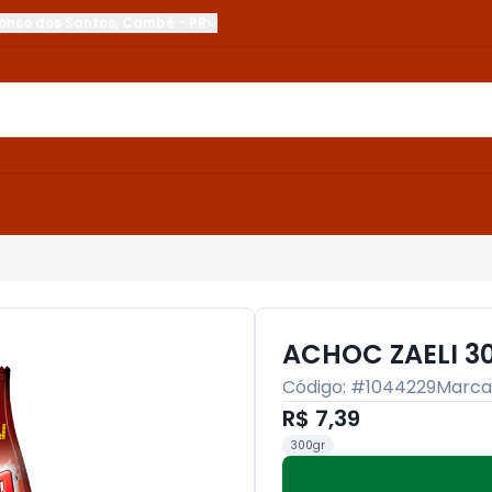
onso dos Santos
,
Cambé
-
PR
ACHOC ZAELI 3
Código: #
1044229
Marca
R$ 7,39
300gr