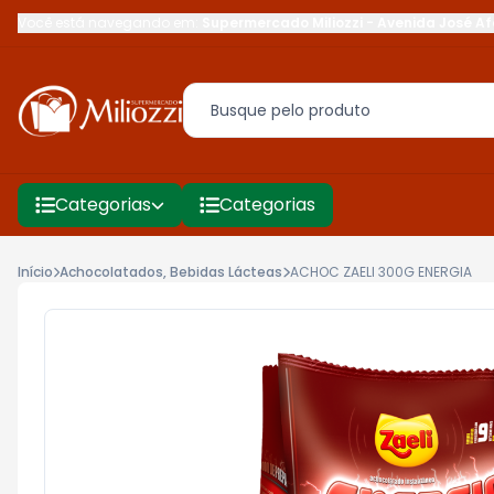
Você está navegando em:
Supermercado Miliozzi
-
Avenida José Af
Categorias
Categorias
Início
Achocolatados, Bebidas Lácteas
ACHOC ZAELI 300G ENERGIA