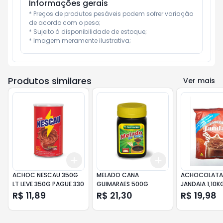
Informações gerais
* Preços de produtos pesáveis podem sofrer variação 
de acordo com o peso;

* Sujeito à disponibilidade de estoque;

* Imagem meramente ilustrativa;
Produtos similares
Ver mais
Add
Add
+
3
+
5
+
10
+
3
+
5
+
10
ACHOC NESCAU 350G
MELADO CANA
ACHOCOLAT
LT LEVE 350G PAGUE 330
GUIMARAES 500G
JANDAIA 1,10K
TRADICIONAL
R$ 11,89
R$ 21,30
R$ 19,98