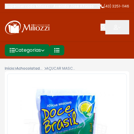
Supermercado Miliozzi
-
Avenida José Afonso dos Santos
(43) 3251-1146
,
Cambé
Categorias
Início
Achocolatados, Bebidas Lácteas
AÇUCAR MASCAVO DOCE BRASIL 1KG