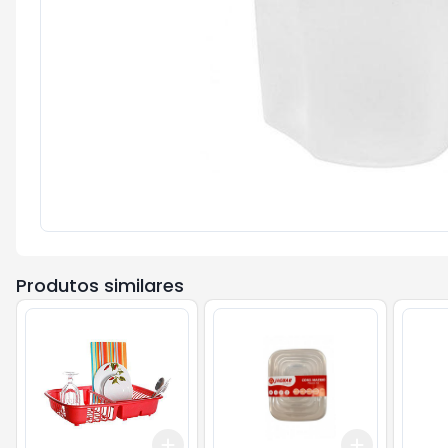
Produtos similares
Add
Add
+
3
+
5
+
10
+
3
+
5
+