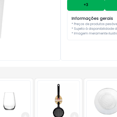
+
3
Informações gerais
* Preços de produtos pesáv
* Sujeito à disponibilidade d
* Imagem meramente ilustra
Add
Add
10
+
3
+
5
+
10
+
3
+
5
+
10