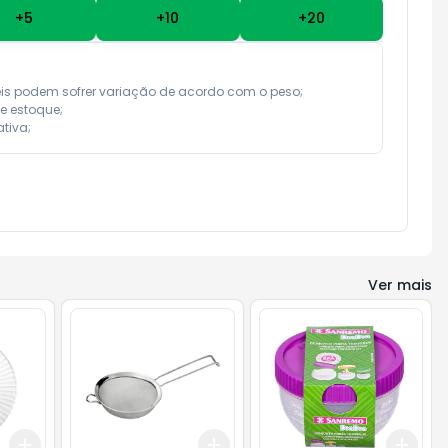
+
5
+
10
+
20
eis podem sofrer variação de acordo com o peso;

e estoque;

tiva;
Ver mais
Add
Add
Add
+
3
+
5
+
10
+
3
+
5
+
10
+
3