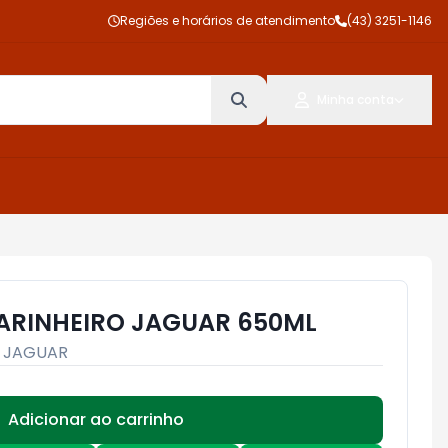
Regiões e horários de atendimento
(43) 3251-1146
Minha conta
ARINHEIRO JAGUAR 650ML
:
JAGUAR
Adicionar ao carrinho
Subtotal:
R$ 0,00