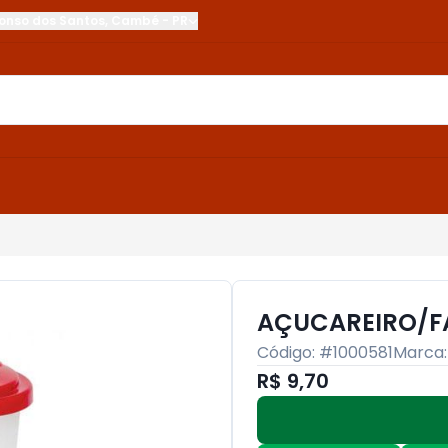
onso dos Santos
,
Cambé
-
PR
AÇUCAREIRO/F
Código: #
1000581
Marca
R$ 9,70