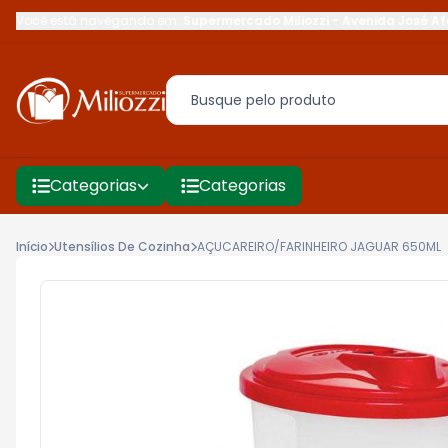
Você está navegando em:
Supermercado Miliozzi
-
Avenida José Af
Categorias
Categorias
Início
Utensílios De Cozinha
AÇUCAREIRO/FARINHEIRO JAGUAR 650ML