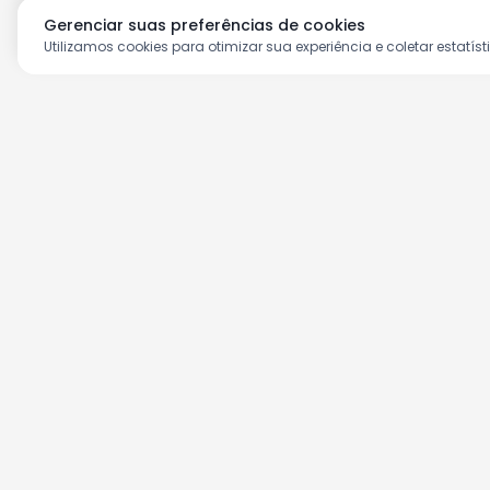
Gerenciar suas preferências de cookies
Utilizamos cookies para otimizar sua experiência e coletar estatíst
Aproveite as nossas prom
Cadastre seu e-mail e receba ofertas ex