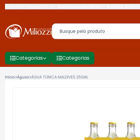
Você está navegando em:
Supermercado Miliozzi
-
Avenida José Af
Categorias
Categorias
Início
Águas
ÁGUA TONICA MALDIVES 250ML