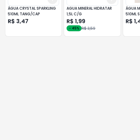
ÁGUA CRYSTAL SPARKLING
AGUA MINERAL HIDRATAR
ÁGUA M
510ML TANG/CAP
1,5L C/G
510ML 
R$ 3,47
R$ 1,99
R$ 1,
R$ 3,59
-
45
%