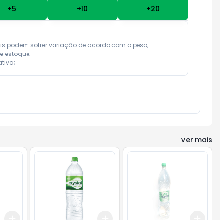
+
5
+
10
+
20
eis podem sofrer variação de acordo com o peso;

e estoque;

tiva;
Ver mais
Add
Add
Add
+
3
+
5
+
10
+
3
+
5
+
10
+
3