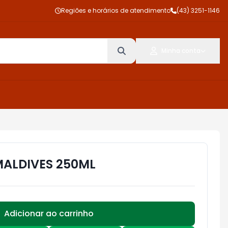
Regiões e horários de atendimento
(43) 3251-1146
Minha conta
ALDIVES 250ML
Adicionar ao carrinho
Subtotal:
R$ 0,00