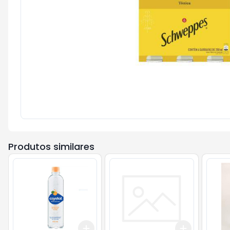
Produtos similares
Add
Add
+
3
+
5
+
10
+
3
+
5
+