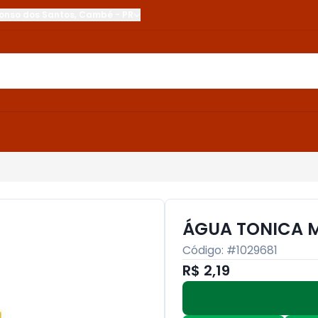
onso dos Santos
,
Cambé
-
PR
ÁGUA TONICA M
Código: #
1029681
R$ 2,19