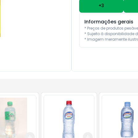
+
3
Informações gerais
* Preços de produtos pesáv
* Sujeito à disponibilidade d
* Imagem meramente ilustra
Add
Add
10
+
3
+
5
+
10
+
3
+
5
+
10