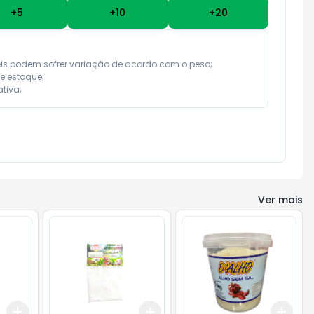
+
5
+
10
+
20
eis podem sofrer variação de acordo com o peso;

e estoque;

tiva;
Ver mais
Add
Add
Add
+
3
+
5
+
10
+
3
+
5
+
10
+
3