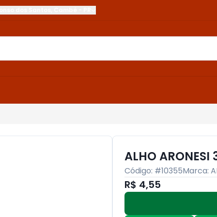
onso dos Santos
,
Cambé
-
PR
ALHO ARONESI 
Código: #
10355
Marca:
A
R$ 4,55