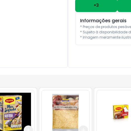
+
3
Informações gerais
* Preços de produtos pesáv
* Sujeito à disponibilidade d
* Imagem meramente ilustra
Add
Add
10
+
3
+
5
+
10
+
3
+
5
+
10