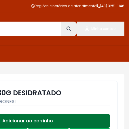
Regiões e horários de atendimento
(43) 3251-1146
Minha conta
30G DESIDRATADO
RONESI
Adicionar ao carrinho
Subtotal:
R$ 0,00