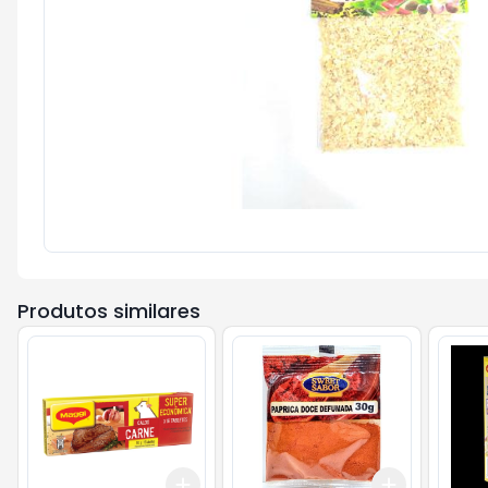
Produtos similares
Add
Add
+
3
+
5
+
10
+
3
+
5
+