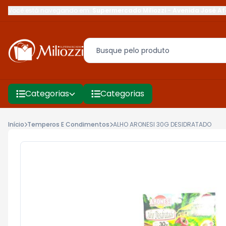
Você está navegando em:
Supermercado Miliozzi
-
Avenida José Af
Categorias
Categorias
Início
Temperos E Condimentos
ALHO ARONESI 30G DESIDRATADO