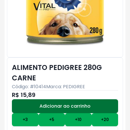
ALIMENTO PEDIGREE 280G
CARNE
Código: #
10414
Marca:
PEDIGREE
R$ 15,89
Adicionar ao carrinho
Subtotal:
R$ 0
+
3
+
5
+
10
+
20