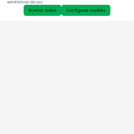
estatísticas de uso.
Aceitar todos
Configurar cookies
Aproveite as nossas promoções!
Cadastre seu e-mail e receba ofertas exclusivas.
QUERO RECEBER