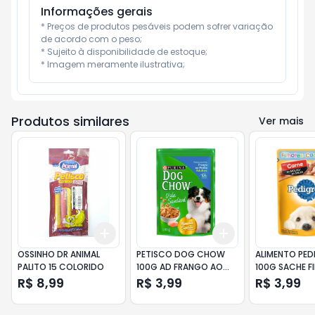
Informações gerais
* Preços de produtos pesáveis podem sofrer variação 
de acordo com o peso;

* Sujeito à disponibilidade de estoque;

* Imagem meramente ilustrativa;
Produtos similares
Ver mais
Add
Add
+
3
+
5
+
10
+
3
+
5
+
10
OSSINHO DR ANIMAL
PETISCO DOG CHOW
ALIMENTO PED
PALITO 15 COLORIDO
100G AD FRANGO AO
100G SACHE F
MOLHO
CARNE
R$ 8,99
R$ 3,99
R$ 3,99