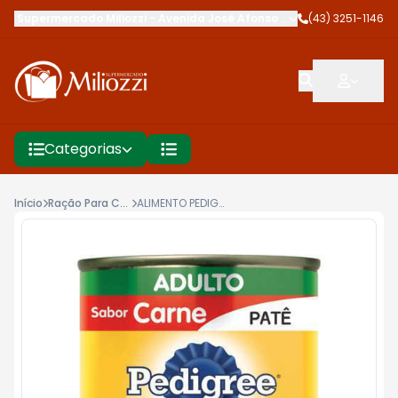
Supermercado Miliozzi
-
Avenida José Afonso dos Santos
(43) 3251-1146
,
Cambé
Categorias
Início
Ração Para Cães
ALIMENTO PEDIGREE 280G CARNE