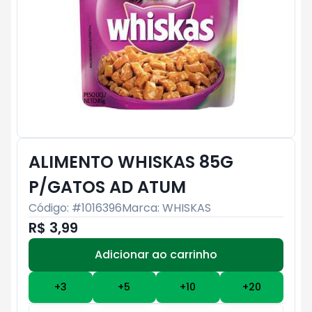
ALIMENTO WHISKAS 85G
P/GATOS AD ATUM
Código: #
1016396
Marca:
WHISKAS
R$ 3,99
Adicionar ao carrinho
Subtotal:
R$ 0
+
3
+
5
+
10
+
20