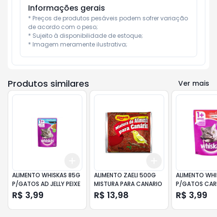
Informações gerais
* Preços de produtos pesáveis podem sofrer variação 
de acordo com o peso;

* Sujeito à disponibilidade de estoque;

* Imagem meramente ilustrativa;
Produtos similares
Ver mais
Add
Add
+
3
+
5
+
10
+
3
+
5
+
10
ALIMENTO WHISKAS 85G
ALIMENTO ZAELI 500G
ALIMENTO WHI
P/GATOS AD JELLY PEIXE
MISTURA PARA CANARIO
P/GATOS CAR
R$ 3,99
R$ 13,98
R$ 3,99