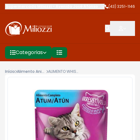
Supermercado Miliozzi
-
Avenida José Afonso dos Santos
(43) 3251-1146
,
Cambé
Categorias
Início
Alimento Animal
ALIMENTO WHISKAS 85G P/GATOS AD ATUM