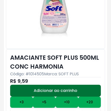
AMACIANTE SOFT PLUS 500ML
CONC HARMONIA
Código: #
1014505
Marca:
SOFT PLUS
R$ 9,59
Adicionar ao carrinho
Subtotal:
R$ 0
+
3
+
5
+
10
+
20