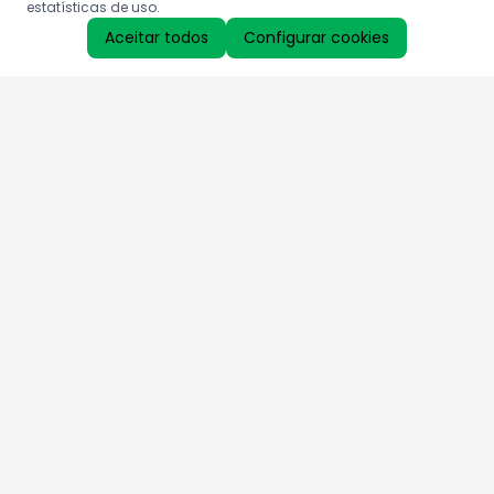
estatísticas de uso.
Aceitar todos
Configurar cookies
Aproveite as nossas promoções!
Cadastre seu e-mail e receba ofertas exclusivas.
QUERO RECEBER