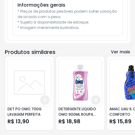
Informações gerais
* Preços de produtos pesáveis podem sofrer variação 
de acordo com o peso;

* Sujeito à disponibilidade de estoque;

* Imagem meramente ilustrativa;
Produtos similares
Ver mais
Add
Add
+
3
+
5
+
10
+
3
+
5
+
10
DET PO OMO 700G
DETERGENTE LIQUIDO
AMAC UAU 1L 
LAVAGEM PERFEITA
OMO 900ML ROUPA
CONFORTO
FINA/DELICADAS
R$ 13,90
R$ 18,98
R$ 15,89