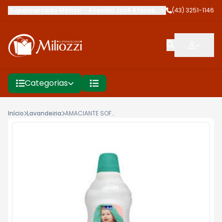
Supermercado Miliozzi
-
Avenida José Afonso dos Santos
(43) 3251-1146
,
Cambé
Categorias
Início
Lavandeiria
AMACIANTE SOFT PLUS 500ML CONC HARMONIA