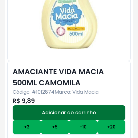
AMACIANTE VIDA MACIA
500ML CAMOMILA
Código: #
1012874
Marca:
Vida Macia
R$ 9,89
Adicionar ao carrinho
Subtotal:
R$ 0
+
3
+
5
+
10
+
20