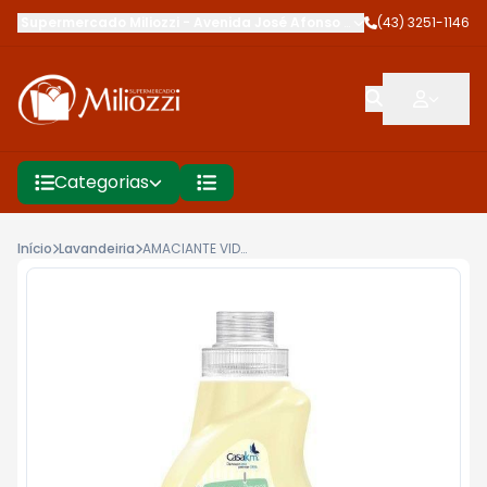
Supermercado Miliozzi
-
Avenida José Afonso dos Santos
(43) 3251-1146
,
Cambé
Categorias
Início
Lavandeiria
AMACIANTE VIDA MACIA 500ML CAMOMILA