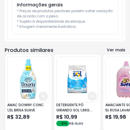
Informações gerais
* Preços de produtos pesáveis podem sofrer variação 
de acordo com o peso;

* Sujeito à disponibilidade de estoque;

* Imagem meramente ilustrativa;
Produtos similares
Ver mais
Add
Add
+
3
+
5
+
10
+
3
+
5
+
10
AMAC DOWNY CONC
DETERGENTE PÓ
AMACIANTE SO
1,5L BRISA SUAVE
GIRANDO SOL 1,6KG
5L ROSA LAVA
AZUL
R$ 32,89
R$ 10,99
R$ 19,98
R$ 15,89
-
31
%