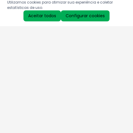
Utilizamos cookies para otimizar sua experiência e coletar
estatísticas de uso.
Aceitar todos
Configurar cookies
Aproveite as nossas promoções!
Cadastre seu e-mail e receba ofertas exclusivas.
QUERO RECEBER