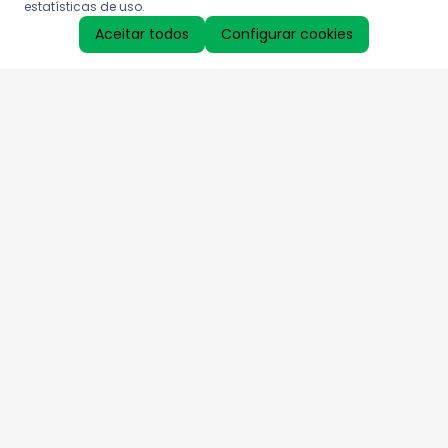
estatísticas de uso.
Aceitar todos
Configurar cookies
Aproveite as nossas promoções!
Cadastre seu e-mail e receba ofertas exclusivas.
QUERO RECEBER