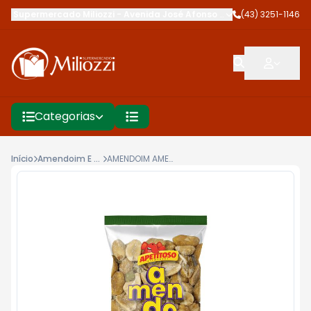
Supermercado Miliozzi
-
Avenida José Afonso dos Santos
(43) 3251-1146
,
Cambé
Categorias
Início
Amendoim E Castanhas
AMENDOIM AMENDOTECO 30G CEBOLA