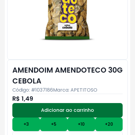
AMENDOIM AMENDOTECO 30G
CEBOLA
Código: #
1037186
Marca:
APETITOSO
R$ 1,49
Adicionar ao carrinho
Subtotal:
R$ 0
+
3
+
5
+
10
+
20