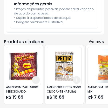
Informações gerais
* Preços de produtos pesáveis podem sofrer variação 
de acordo com o peso;

* Sujeito à disponibilidade de estoque;

* Imagem meramente ilustrativa;
Produtos similares
Ver mais
Add
Add
+
3
+
5
+
10
+
3
+
5
+
10
AMENDOIM ZAELI 500G
AMENDOIM PETTIZ 350G
AMENDOIM LER
SELECIONADO
CROCANTE NATURAL
MIX
R$ 19,89
R$ 16,89
R$ 7,89