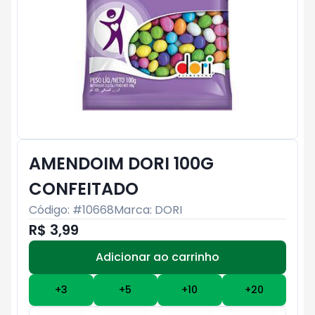
AMENDOIM DORI 100G
CONFEITADO
Código: #
10668
Marca:
DORI
R$ 3,99
Adicionar ao carrinho
Subtotal:
R$ 0
+
3
+
5
+
10
+
20