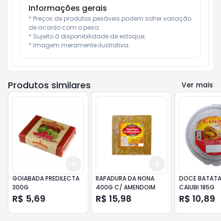
Informações gerais
* Preços de produtos pesáveis podem sofrer variação 
de acordo com o peso;

* Sujeito à disponibilidade de estoque;

* Imagem meramente ilustrativa;
Produtos similares
Ver mais
Add
Add
+
3
+
5
+
10
+
3
+
5
+
10
GOIABADA PREDILECTA
RAPADURA DA NONA
DOCE BATATA
300G
400G C/ AMENDOIM
CAIUBI 185G
R$ 5,69
R$ 15,98
R$ 10,89