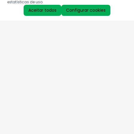
estatísticas de uso.
Aceitar todos
Configurar cookies
Aproveite as nossas promoções!
Cadastre seu e-mail e receba ofertas exclusivas.
QUERO RECEBER