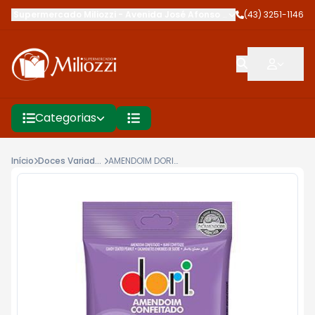
Supermercado Miliozzi
-
Avenida José Afonso dos Santos
(43) 3251-1146
,
Cambé
Categorias
Início
Doces Variados
AMENDOIM DORI 100G CONFEITADO