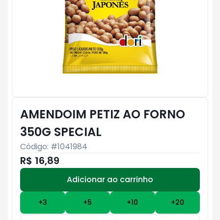
AMENDOIM PETIZ AO FORNO
350G SPECIAL
Código: #
1041984
R$ 16,89
Adicionar ao carrinho
Subtotal:
R$ 0
+
3
+
5
+
10
+
20