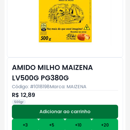
AMIDO MILHO MAIZENA
LV500G PG380G
Código: #
1018198
Marca:
MAIZENA
R$ 12,89
500gr
Adicionar ao carrinho
Subtotal:
R$ 0
+
3
+
5
+
10
+
20