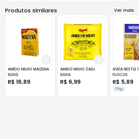
Produtos similares
Ver mais
Add
Add
+
3
+
5
+
10
+
3
+
5
+
10
AMIDO MILHO MAIZENA
AMIDO MILHO ZAELI
AVEIA NESTLE 
500G
500G
FLOCOS
R$ 16,89
R$ 6,99
R$ 5,89
170gr