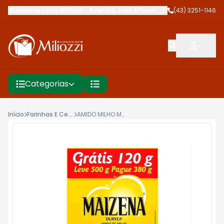
Supermercado Miliozzi
-
Avenida José Afonso dos Santos
(43) 3251-1146
,
Cambé
Categorias
Início
Farinhas E Cereais
AMIDO MILHO MAIZENA LV500G PG380G