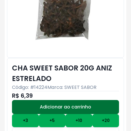
CHA SWEET SABOR 20G ANIZ
ESTRELADO
Código: #
14224
Marca:
SWEET SABOR
R$ 6,39
Adicionar ao carrinho
Subtotal:
R$ 0
+
3
+
5
+
10
+
20