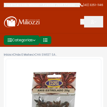
Supermercado Miliozzi
-
Avenida José Afonso dos Santos
(43) 3251-1146
,
Cambé
Categorias
Início
Chás E Mates
CHA SWEET SABOR 20G ANIZ ESTRELADO