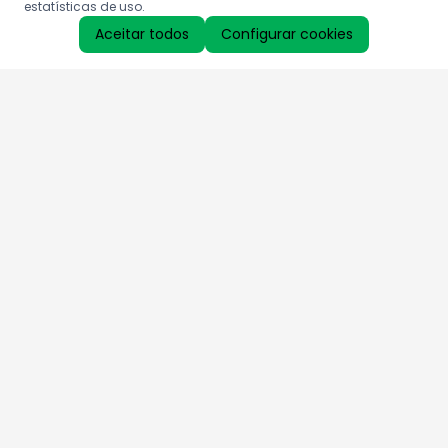
estatísticas de uso.
Aceitar todos
Configurar cookies
Aproveite as nossas promoções!
Cadastre seu e-mail e receba ofertas exclusivas.
QUERO RECEBER