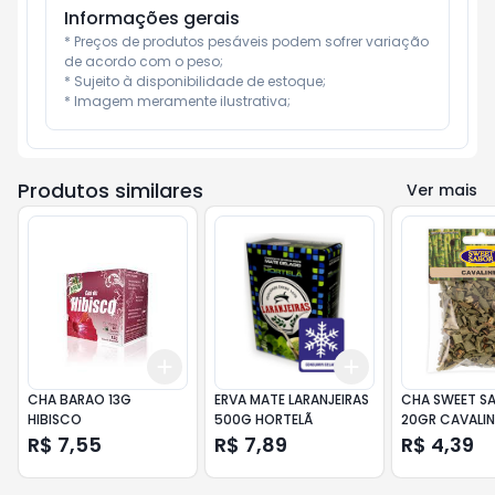
Informações gerais
* Preços de produtos pesáveis podem sofrer variação 
de acordo com o peso;

* Sujeito à disponibilidade de estoque;

* Imagem meramente ilustrativa;
Produtos similares
Ver mais
Add
Add
+
3
+
5
+
10
+
3
+
5
+
10
CHA BARAO 13G
ERVA MATE LARANJEIRAS
CHA SWEET S
HIBISCO
500G HORTELÃ
20GR CAVALI
R$ 7,55
R$ 7,89
R$ 4,39