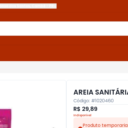
onso dos Santos
,
Cambé
-
PR
AREIA SANITÁR
Código: #
1020460
R$ 29,89
Indisponível
Produto temporaria