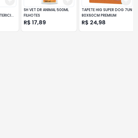
Add
Add
Add
+
3
+
5
+
10
+
3
+
5
+
10
+
3
SH VET DR ANIMAL 500ML
TAPETE HIG SUPER DOG 7UN
TERICIDA
FILHOTES
80X60CM PREMIUM
R$ 17,89
R$ 24,98