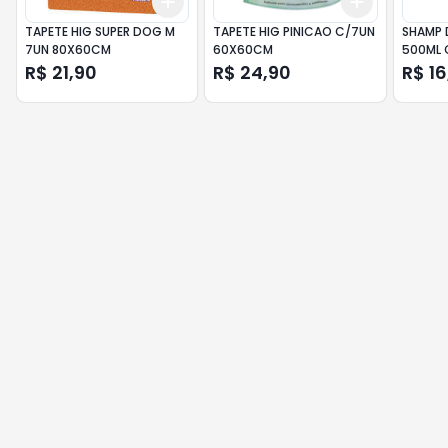
Add
Add
+
3
+
5
+
10
+
3
+
5
+
TAPETE HIG SUPER DOG M
TAPETE HIG PINICAO C/7UN
SHAMP 
7UN 80X60CM
60X60CM
500ML 
R$ 21,90
R$ 24,90
R$ 16