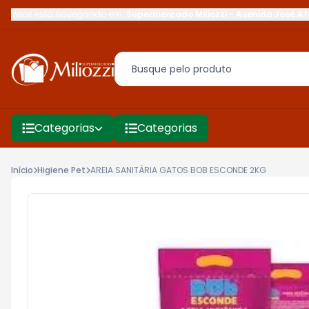
Você está navegando em:
Supermercado Miliozzi
-
Avenida José Af
Categorias
Categorias
Início
Higiene Pet
AREIA SANITÁRIA GATOS BOB ESCONDE 2KG