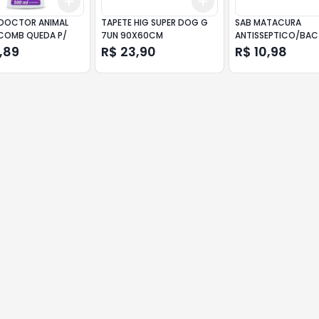
Add
Add
10
+
3
+
5
+
10
+
3
+
5
+
10
DOCTOR ANIMAL
TAPETE HIG SUPER DOG G
SAB MATACURA
COMB QUEDA P/
7UN 90X60CM
ANTISSEPTICO/BAC
9
,89
R$ 23,90
R$ 10,98