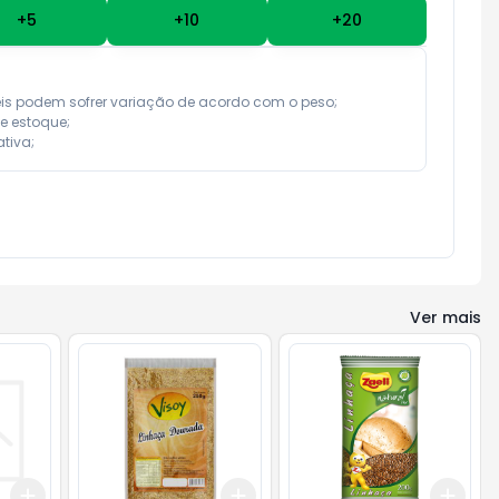
+
5
+
10
+
20
eis podem sofrer variação de acordo com o peso;

e estoque;

tiva;
Ver mais
Add
Add
Add
+
3
+
5
+
10
+
3
+
5
+
10
+
3