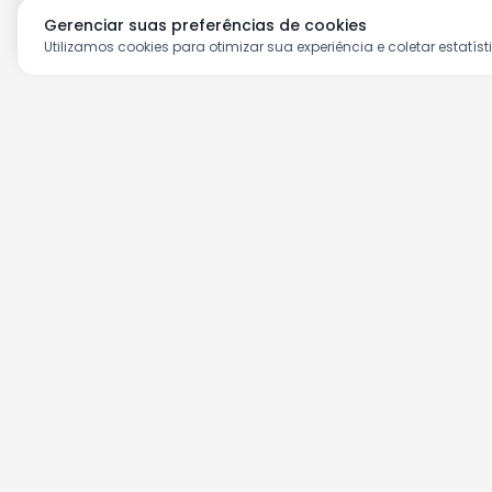
Gerenciar suas preferências de cookies
Utilizamos cookies para otimizar sua experiência e coletar estatíst
Aproveite as nossas prom
Cadastre seu e-mail e receba ofertas ex