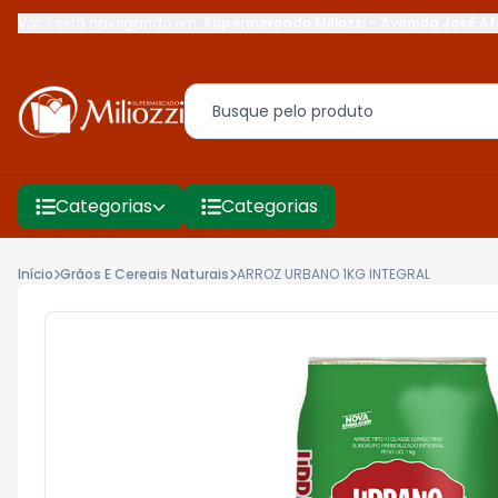
Você está navegando em:
Supermercado Miliozzi
-
Avenida José Af
Categorias
Categorias
Início
Grãos E Cereais Naturais
ARROZ URBANO 1KG INTEGRAL