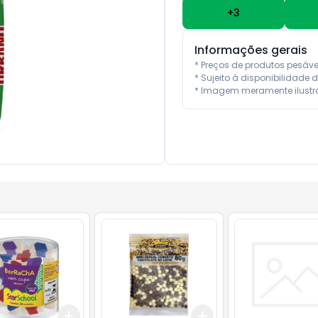
+
3
Informações gerais
* Preços de produtos pesáv
* Sujeito à disponibilidade d
* Imagem meramente ilustra
Add
Add
10
+
3
+
5
+
10
+
3
+
5
+
10