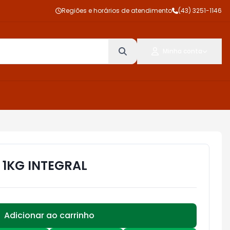
Regiões e horários de atendimento
(43) 3251-1146
Minha conta
1KG INTEGRAL
Adicionar ao carrinho
Subtotal:
R$ 0,00