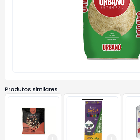
Produtos similares
Add
Add
+
3
+
5
+
10
+
3
+
5
+