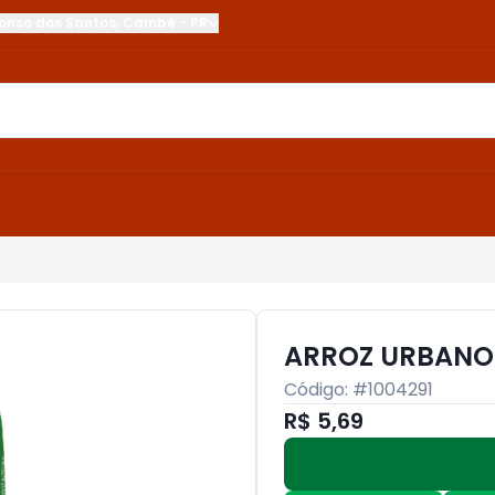
onso dos Santos
,
Cambé
-
PR
ARROZ URBANO 
Código: #
1004291
R$ 5,69