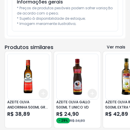
Informações gerais
* Preços de produtos pesáveis podem sofrer variação 
de acordo com o peso;

* Sujeito à disponibilidade de estoque;

* Imagem meramente ilustrativa;
Produtos similares
Ver mais
Add
Add
+
3
+
5
+
10
+
3
+
5
+
10
AZEITE OLIVA
AZEITE OLIVA GALLO
AZEITE OLIVA 
ANDORINHA 500ML GRF
500ML T.UNICO VD
500ML EXTRA 
VERM
R$ 38,89
R$ 24,90
R$ 42,89
R$ 34,89
-
29
%