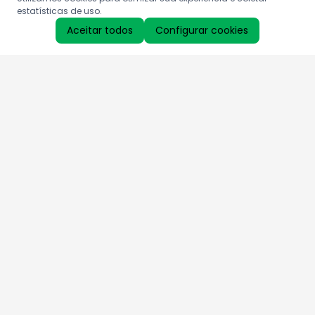
estatísticas de uso.
Aceitar todos
Configurar cookies
Aproveite as nossas promoções!
Cadastre seu e-mail e receba ofertas exclusivas.
QUERO RECEBER