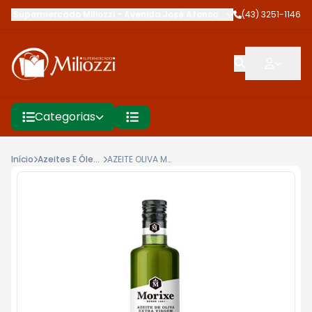
Supermercado Miliozzi
-
Avenida José Afonso dos Santos
(43) 3251-1146
,
Cambé
Categorias
Início
Azeites E Óleos
AZEITE OLIVA MORIXE 500ML E V PET