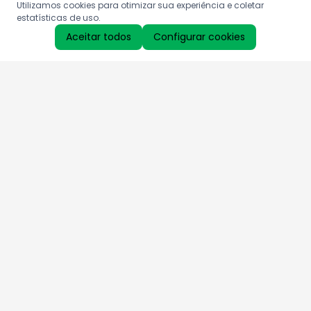
Utilizamos cookies para otimizar sua experiência e coletar
estatísticas de uso.
Aceitar todos
Configurar cookies
Aproveite as nossas promoções!
Cadastre seu e-mail e receba ofertas exclusivas.
QUERO RECEBER