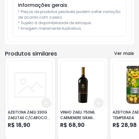
Informações gerais
* Preços de produtos pesáveis podem sofrer variação 
de acordo com o peso;

* Sujeito à disponibilidade de estoque;

* Imagem meramente ilustrativa;
Produtos similares
Ver mais
Add
Add
+
3
+
5
+
10
+
3
+
5
+
10
AZEITONA ZAELI 330G
VINHO ZAELI 750ML
AZEITONA ZAE
ZAELITAS C/CAROCO
CARMENERE GRAN
TEMPERADA
VD
RESERVA
R$ 18,90
R$ 68,90
R$ 28,98