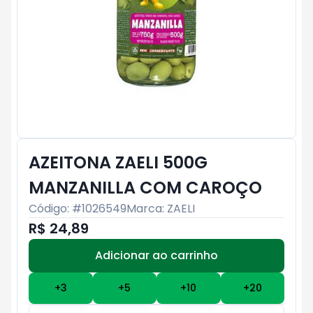
AZEITONA ZAELI 500G
MANZANILLA COM CAROÇO
Código: #
1026549
Marca:
ZAELI
R$ 24,89
Adicionar ao carrinho
Subtotal:
R$ 0
+
3
+
5
+
10
+
20