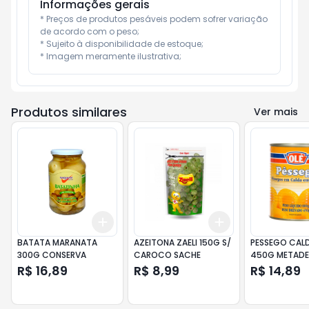
Informações gerais
* Preços de produtos pesáveis podem sofrer variação 
de acordo com o peso;

* Sujeito à disponibilidade de estoque;

* Imagem meramente ilustrativa;
Produtos similares
Ver mais
Add
Add
+
3
+
5
+
10
+
3
+
5
+
10
BATATA MARANATA
AZEITONA ZAELI 150G S/
PESSEGO CALD
300G CONSERVA
CAROCO SACHE
450G METADE
R$ 16,89
R$ 8,99
R$ 14,89