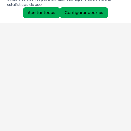
estatísticas de uso.
Aceitar todos
Configurar cookies
Aproveite as nossas promoções!
Cadastre seu e-mail e receba ofertas exclusivas.
QUERO RECEBER