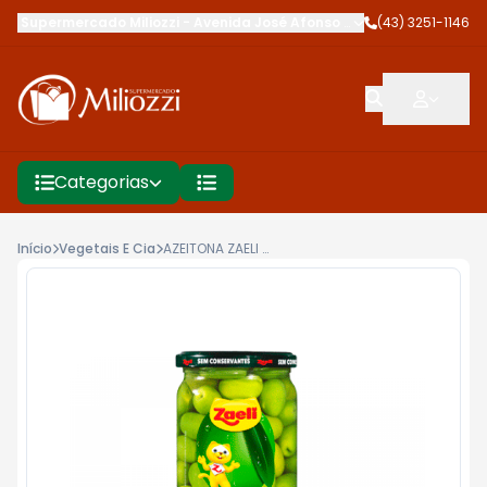
Supermercado Miliozzi
-
Avenida José Afonso dos Santos
(43) 3251-1146
,
Cambé
Categorias
Início
Vegetais E Cia
AZEITONA ZAELI 500G PREMIUM