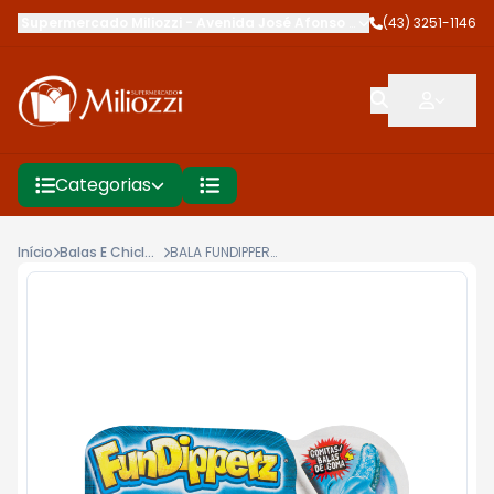
Supermercado Miliozzi
-
Avenida José Afonso dos Santos
(43) 3251-1146
,
Cambé
Categorias
Início
Balas E Chicletes
BALA FUNDIPPERZ 54GTRADICIONAL