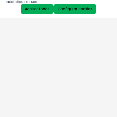
estatísticas de uso.
Aceitar todos
Configurar cookies
Aproveite as nossas promoções!
Cadastre seu e-mail e receba ofertas exclusivas.
QUERO RECEBER