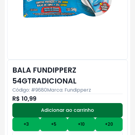
BALA FUNDIPPERZ
54GTRADICIONAL
Código: #
9680
Marca:
Fundipperz
R$ 10,99
Adicionar ao carrinho
Subtotal:
R$ 0
+
3
+
5
+
10
+
20