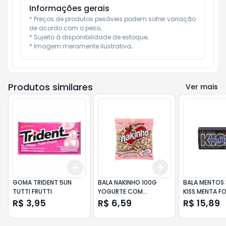
Informações gerais
* Preços de produtos pesáveis podem sofrer variação 
de acordo com o peso;

* Sujeito à disponibilidade de estoque;

* Imagem meramente ilustrativa;
Produtos similares
Ver mais
Add
Add
+
3
+
5
+
10
+
3
+
5
+
10
GOMA TRIDENT 5UN
BALA NAKINHO 100G
BALA MENTOS 
TUTTI FRUTTI
YOGURTE COM
KISS MENTA F
CHOCOLATE
R$ 3,95
R$ 6,59
R$ 15,89