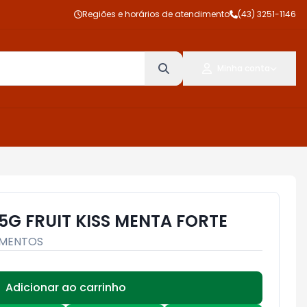
Regiões e horários de atendimento
(43) 3251-1146
Minha conta
5G FRUIT KISS MENTA FORTE
MENTOS
Adicionar ao carrinho
Subtotal:
R$ 0,00