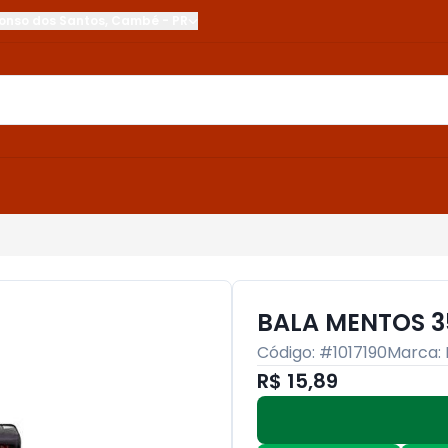
onso dos Santos
,
Cambé
-
PR
BALA MENTOS 3
Código: #
1017190
Marca:
R$ 15,89