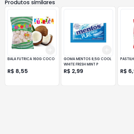
Produtos similares
Add
Add
+
3
+
5
+
10
+
3
+
5
+
BALA FUTRICA 160G COCO
GOMA MENTOS 8,5G COOL
PASTILH
WHITE FRESH MINT P
R$ 8,55
R$ 2,99
R$ 6