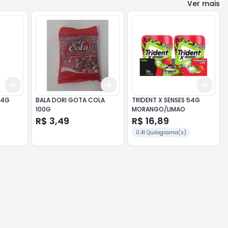
Ver mais
Add
Add
Add
+
3
+
5
+
10
+
3
+
5
+
10
+
3
14G
BALA DORI GOTA COLA
TRIDENT X SENSES 54G
100G
MORANGO/LIMAO
R$ 3,49
R$ 16,89
0.41 Quilograma(s)