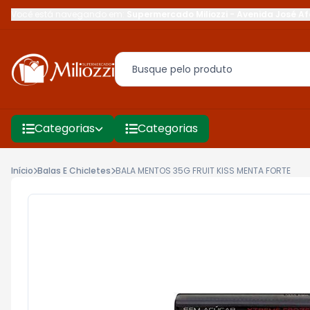
Você está navegando em:
Supermercado Miliozzi
-
Avenida José Af
Categorias
Categorias
Início
Balas E Chicletes
BALA MENTOS 35G FRUIT KISS MENTA FORTE