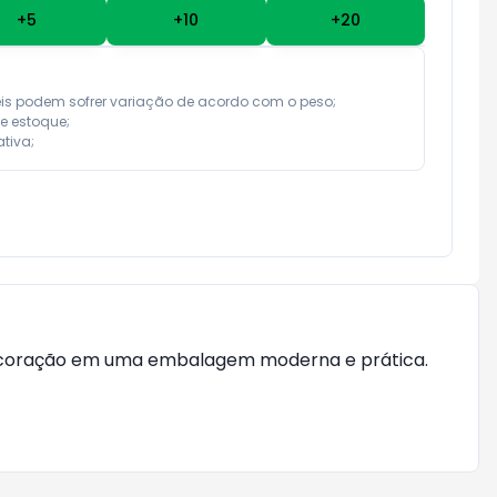
+
5
+
10
+
20
eis podem sofrer variação de acordo com o peso;

e estoque;

tiva;
e coração em uma embalagem moderna e prática. 