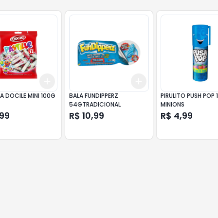
Add
Add
10
+
3
+
5
+
10
+
3
+
5
+
10
A DOCILE MINI 100G
BALA FUNDIPPERZ
PIRULITO PUSH POP 
54GTRADICIONAL
MINIONS
,99
R$ 10,99
R$ 4,99