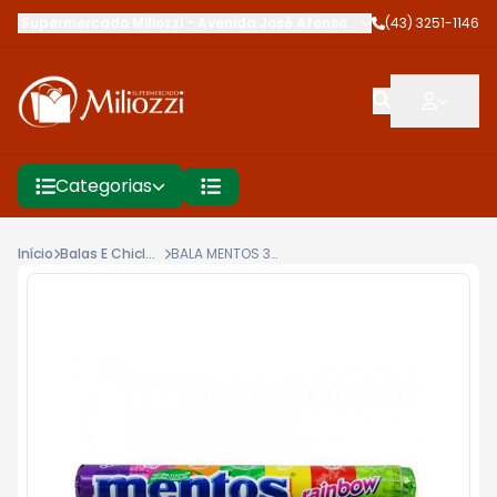
Supermercado Miliozzi
-
Avenida José Afonso dos Santos
(43) 3251-1146
,
Cambé
Categorias
Início
Balas E Chicletes
BALA MENTOS 38G RAINBOW