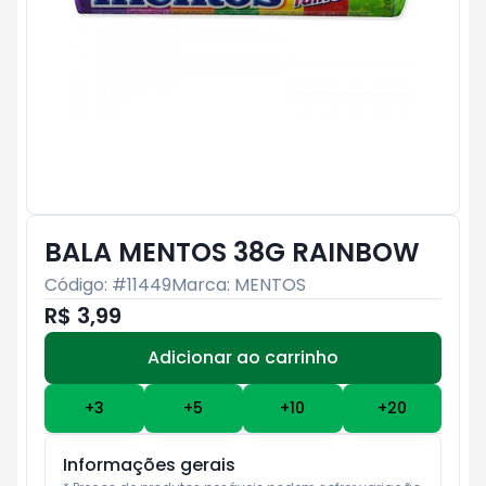
BALA MENTOS 38G RAINBOW
Código: #
11449
Marca:
MENTOS
R$ 3,99
Adicionar ao carrinho
Subtotal:
R$ 0
+
3
+
5
+
10
+
20
Informações gerais