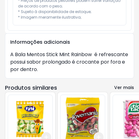
* Preços de produtos pesáveis podem sofrer variação 
de acordo com o peso;

* Sujeito à disponibilidade de estoque;

* Imagem meramente ilustrativa;
Informações adicionais
A Bala Mentos Stick Mint Rainbow  é refrescante 
possui sabor prolongado é crocante por fora e 
por dentro.
Produtos similares
Ver mais
Add
Add
+
3
+
5
+
10
+
3
+
5
+
10