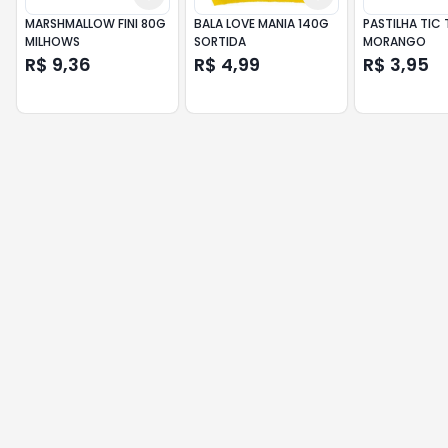
MARSHMALLOW FINI 80G
BALA LOVE MANIA 140G
PASTILHA TIC
MILHOWS
SORTIDA
MORANGO
R$ 9,36
R$ 4,99
R$ 3,95