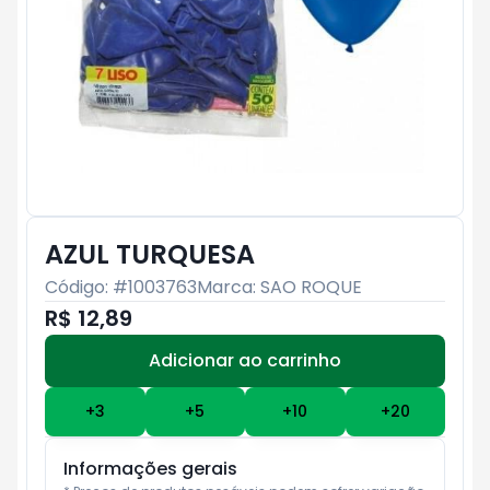
AZUL TURQUESA
Código: #
1003763
Marca:
SAO ROQUE
R$ 12,89
Adicionar ao carrinho
Subtotal:
R$ 0
+
3
+
5
+
10
+
20
Informações gerais