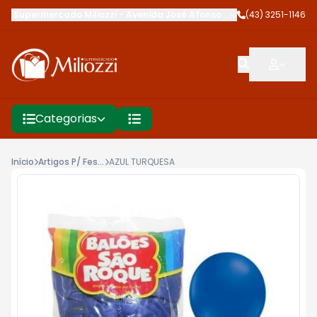
Supermercado Miliozzi
-
Avenida José Afonso dos Santos
(43) 3251-1146
,
Cambé
Categorias
Início
Artigos P/ Festa
AZUL TURQUESA