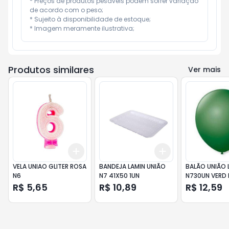
* Preços de produtos pesáveis podem sofrer variação 
de acordo com o peso;

* Sujeito à disponibilidade de estoque;

* Imagem meramente ilustrativa;
Produtos similares
Ver mais
Add
Add
+
3
+
5
+
10
+
3
+
5
+
10
VELA UNIAO GLITER ROSA
BANDEJA LAMIN UNIÃO
BALÃO UNIÃO 
N6
N7 41X50 1UN
N730UN VERD
R$ 5,65
R$ 10,89
R$ 12,59