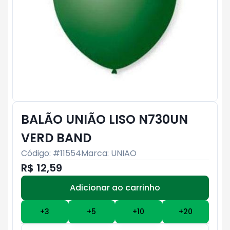
BALÃO UNIÃO LISO N730UN
VERD BAND
Código: #
11554
Marca:
UNIAO
R$ 12,59
Adicionar ao carrinho
Subtotal:
R$ 0
+
3
+
5
+
10
+
20