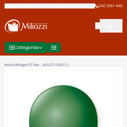
Supermercado Miliozzi
-
Avenida José Afonso dos Santos
(43) 3251-1146
,
Cambé
Categorias
Início
Artigos P/ Festa
BALÃO UNIÃO LISO N730UN VERD BAND