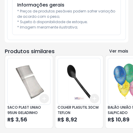
Informações gerais
* Preços de produtos pesáveis podem sofrer variação 
de acordo com o peso;

* Sujeito à disponibilidade de estoque;

* Imagem meramente ilustrativa;
Produtos similares
Ver mais
Add
Add
+
3
+
5
+
10
+
3
+
5
+
10
SACO PLAST UNIAO
COLHER PLASUTIL 30CM
BALÃO UNIÃO 
95UN GELADINHO
TEFLON
SALPICADO
R$ 3,56
R$ 8,92
R$ 10,89