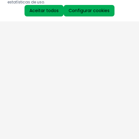
estatísticas de uso.
Aceitar todos
Configurar cookies
Aproveite as nossas promoções!
Cadastre seu e-mail e receba ofertas exclusivas.
QUERO RECEBER