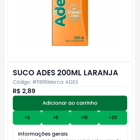
SUCO ADES 200ML LARANJA
Código: #
11916
Marca:
ADES
R$ 2,89
Adicionar ao carrinho
Subtotal:
R$ 0
+
3
+
5
+
10
+
20
Informações gerais