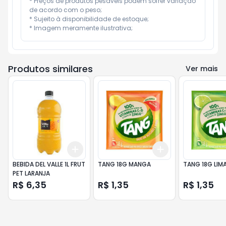
* Preços de produtos pesáveis podem sofrer variação 
de acordo com o peso;

* Sujeito à disponibilidade de estoque;

* Imagem meramente ilustrativa;
Produtos similares
Ver mais
Add
Add
+
3
+
5
+
10
+
3
+
5
+
10
BEBIDA DEL VALLE 1L FRUT
TANG 18G MANGA
TANG 18G LIM
PET LARANJA
R$ 6,35
R$ 1,35
R$ 1,35