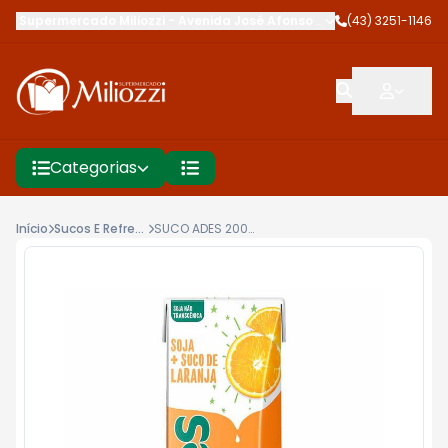
Supermercado Miliozzi
-
Avenida José Afonso dos Santos
(43) 3251-1146
,
Cambé
Categorias
Início
Sucos E Refrescos
SUCO ADES 200ML LARANJA