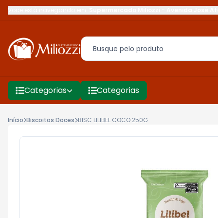
Você está navegando em:
Supermercado Miliozzi
-
Avenida José Af
Categorias
Categorias
Início
Biscoitos Doces
BISC LILIBEL COCO 250G