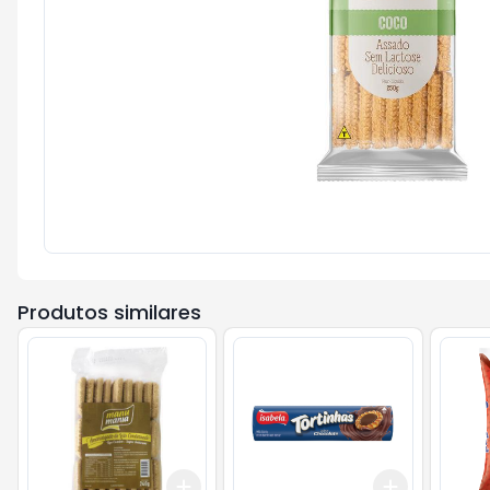
Produtos similares
Add
Add
+
3
+
5
+
10
+
3
+
5
+