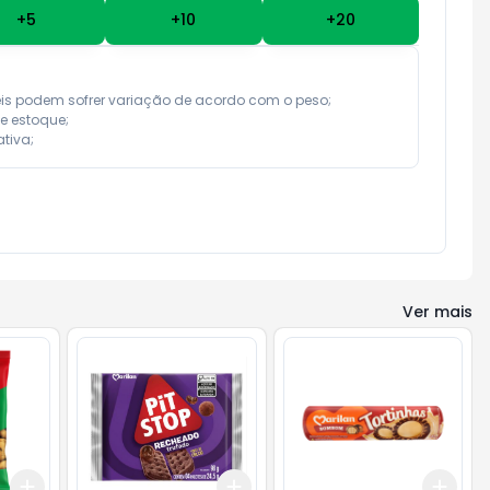
+
5
+
10
+
20
eis podem sofrer variação de acordo com o peso;

e estoque;

tiva;
Ver mais
Add
Add
Add
+
3
+
5
+
10
+
3
+
5
+
10
+
3