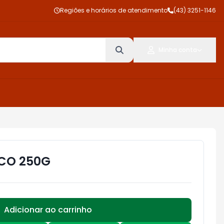
Regiões e horários de atendimento
(43) 3251-1146
Minha conta
OCO 250G
Adicionar ao carrinho
Subtotal:
R$ 0,00