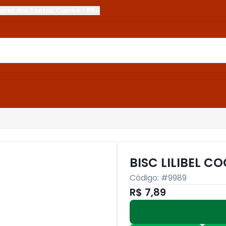
onso dos Santos
,
Cambé
-
PR
BISC LILIBEL C
Código: #
9989
R$ 7,89