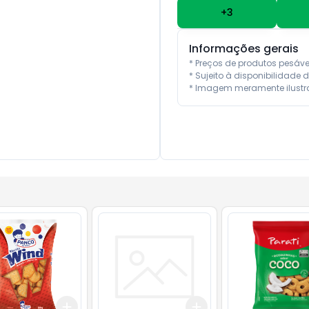
+
3
Informações gerais
* Preços de produtos pesáv
* Sujeito à disponibilidade d
* Imagem meramente ilustra
Add
Add
10
+
3
+
5
+
10
+
3
+
5
+
10