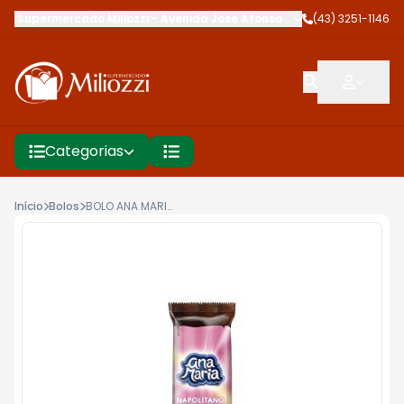
Supermercado Miliozzi
-
Avenida José Afonso dos Santos
(43) 3251-1146
,
Cambé
Categorias
Início
Bolos
BOLO ANA MARIA 45G NAPOLITANO