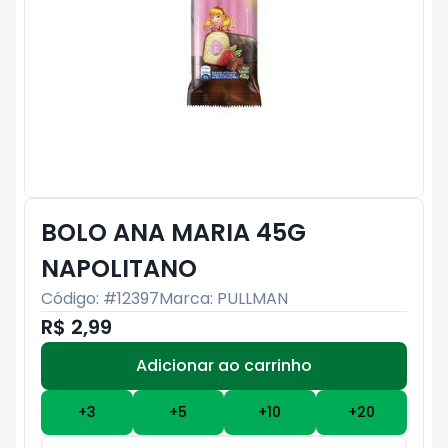
BOLO ANA MARIA 45G
NAPOLITANO
Código: #
12397
Marca:
PULLMAN
R$ 2,99
Adicionar ao carrinho
Subtotal:
R$ 0
+
3
+
5
+
10
+
20