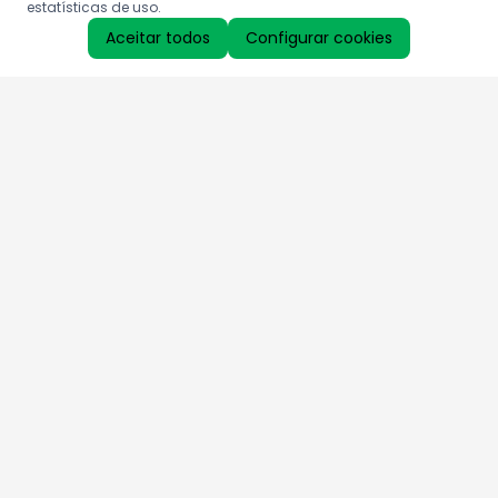
estatísticas de uso.
Aceitar todos
Configurar cookies
Aproveite as nossas promoções!
Cadastre seu e-mail e receba ofertas exclusivas.
QUERO RECEBER