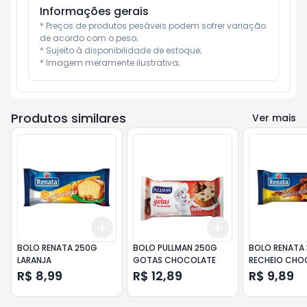
Informações gerais
* Preços de produtos pesáveis podem sofrer variação 
de acordo com o peso;

* Sujeito à disponibilidade de estoque;

* Imagem meramente ilustrativa;
Produtos similares
Ver mais
Add
Add
+
3
+
5
+
10
+
3
+
5
+
10
BOLO RENATA 250G
BOLO PULLMAN 250G
BOLO RENATA
LARANJA
GOTAS CHOCOLATE
RECHEIO CHO
R$ 8,99
R$ 12,89
R$ 9,89