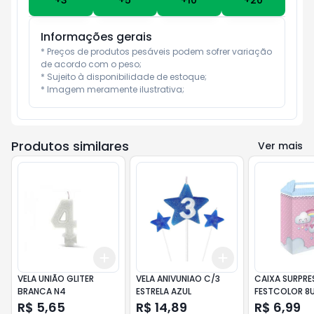
+
3
+
5
+
10
+
20
Informações gerais
* Preços de produtos pesáveis podem sofrer variação 
de acordo com o peso;

* Sujeito à disponibilidade de estoque;

* Imagem meramente ilustrativa;
Produtos similares
Ver mais
Add
Add
+
3
+
5
+
10
+
3
+
5
+
10
VELA UNIÃO GLITER
VELA ANIVUNIAO C/3
CAIXA SURPRE
BRANCA N4
ESTRELA AZUL
FESTCOLOR 8
AMOR
R$ 5,65
R$ 14,89
R$ 6,99