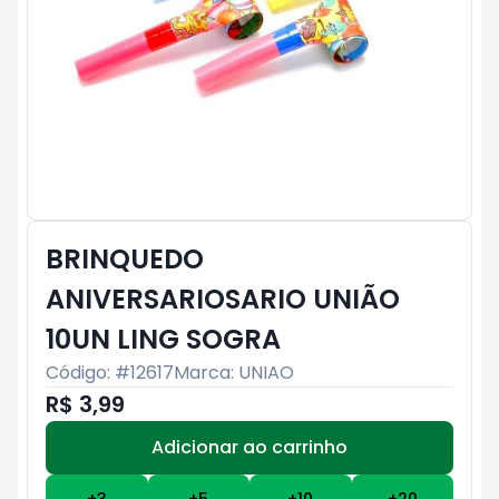
BRINQUEDO
ANIVERSARIOSARIO UNIÃO
10UN LING SOGRA
Código: #
12617
Marca:
UNIAO
R$ 3,99
Adicionar ao carrinho
Subtotal:
R$ 0