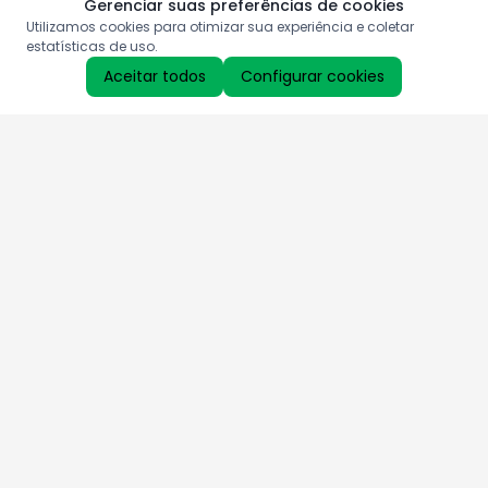
Gerenciar suas preferências de cookies
Utilizamos cookies para otimizar sua experiência e coletar
estatísticas de uso.
Aceitar todos
Configurar cookies
Aproveite as nossas promoções!
Cadastre seu e-mail e receba ofertas exclusivas.
QUERO RECEBER