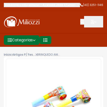
Supermercado Miliozzi
-
Avenida José Afonso dos Santos
(43) 3251-1146
,
Cambé
Categorias
Início
Artigos P/ Festa
BRINQUEDO ANIVERSARIOSARIO UNIÃO 10UN LING SOGRA