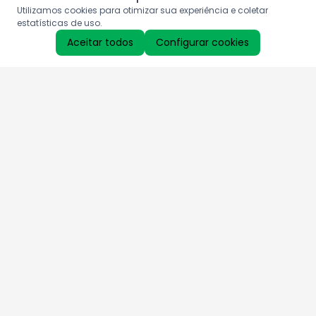
Utilizamos cookies para otimizar sua experiência e coletar
estatísticas de uso.
Aceitar todos
Configurar cookies
Aproveite as nossas promoções!
Cadastre seu e-mail e receba ofertas exclusivas.
QUERO RECEBER