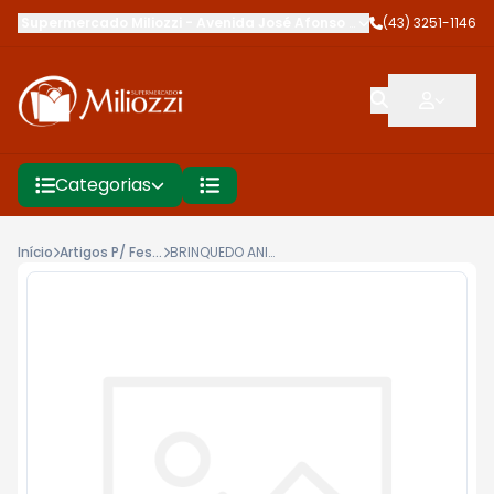
Supermercado Miliozzi
-
Avenida José Afonso dos Santos
(43) 3251-1146
,
Cambé
Categorias
Início
Artigos P/ Festa
BRINQUEDO ANIVERSARIOSARIO UNIAO 10UN AVIAO TEQUI