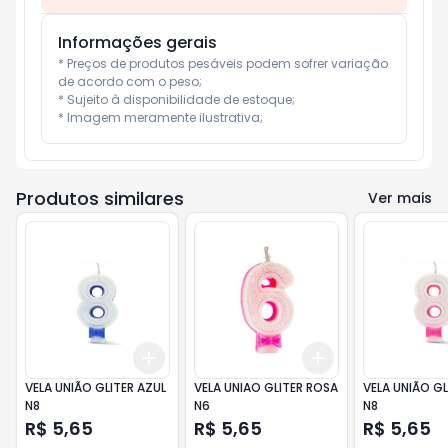
Informações gerais
* Preços de produtos pesáveis podem sofrer variação 
de acordo com o peso;

* Sujeito à disponibilidade de estoque;

* Imagem meramente ilustrativa;
Produtos similares
Ver mais
Add
Add
+
3
+
5
+
10
+
3
+
5
+
10
VELA UNIÃO GLITER AZUL
VELA UNIAO GLITER ROSA
VELA UNIÃO GL
N8
N6
N8
R$ 5,65
R$ 5,65
R$ 5,65