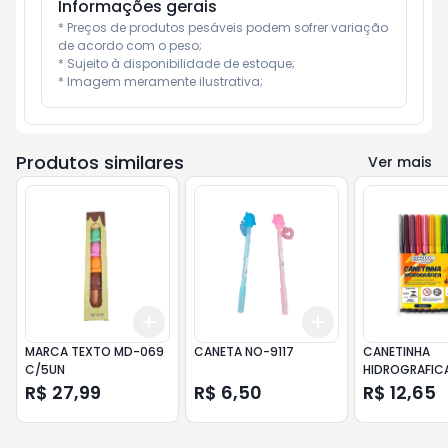
Informações gerais
* Preços de produtos pesáveis podem sofrer variação 
de acordo com o peso;

* Sujeito à disponibilidade de estoque;

* Imagem meramente ilustrativa;
Produtos similares
Ver mais
Add
Add
+
3
+
5
+
10
+
3
+
5
+
10
MARCA TEXTO MD-069
CANETA NO-9117
CANETINHA
C/5UN
HIDROGRAFICA LAVAV
REF5882
R$ 27,99
R$ 6,50
R$ 12,65