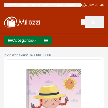
Supermercado Miliozzi
-
Avenida José Afonso dos Santos
(43) 3251-1146
,
Cambé
Categorias
Início
Papelaria
CADERNO TILIBRA 48F 200MM X 275MM SAPECA FEM