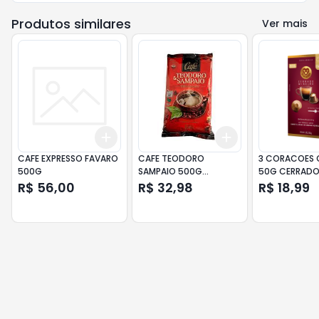
Produtos similares
Ver mais
Add
Add
+
3
+
5
+
10
+
3
+
5
+
10
CAFE EXPRESSO FAVARO
CAFE TEODORO
3 CORACOES 
500G
SAMPAIO 500G
50G CERRADO
ALMOFADA
R$ 56,00
R$ 32,98
R$ 18,99