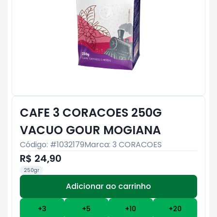
CAFE 3 CORACOES 250G
VACUO GOUR MOGIANA
Código: #
1032179
Marca:
3 CORACOES
R$ 24,90
250gr
Adicionar ao carrinho
Subtotal:
R$ 0
+
3
+
5
+
10
+
20