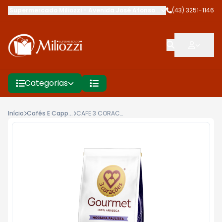
Supermercado Miliozzi
-
Avenida José Afonso dos Santos
(43) 3251-1146
,
Cambé
Categorias
Início
Cafés E Cappuccinos
CAFE 3 CORACOES 250G VACUO GOUR MOGIANA