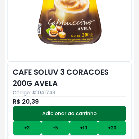
CAFE SOLUV 3 CORACOES
200G AVELA
Código: #
1041743
R$ 20,39
Adicionar ao carrinho
Subtotal:
R$ 0
+
3
+
5
+
10
+
20