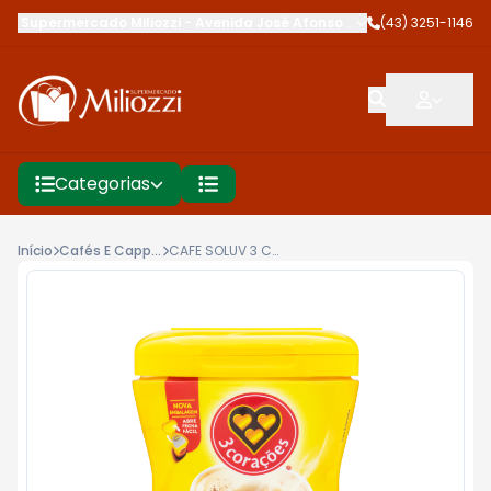
Supermercado Miliozzi
-
Avenida José Afonso dos Santos
(43) 3251-1146
,
Cambé
Categorias
Início
Cafés E Cappuccinos
CAFE SOLUV 3 CORACOES 200G AVELA