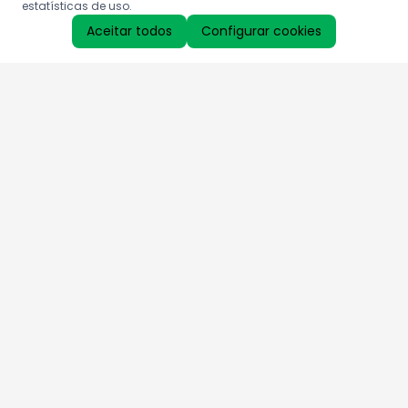
estatísticas de uso.
Aceitar todos
Configurar cookies
Aproveite as nossas promoções!
Cadastre seu e-mail e receba ofertas exclusivas.
QUERO RECEBER