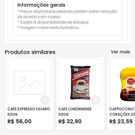
Informações gerais
* Preços de produtos pesáveis podem sofrer variação 
de acordo com o peso;

* Sujeito à disponibilidade de estoque;

* Imagem meramente ilustrativa;
Produtos similares
Ver mais
Add
Add
+
3
+
5
+
10
+
3
+
5
+
10
CAFE EXPRESSO FAVARO
CAFE LONDRINENSE
CAPPUCCINO 
500G
500G
CORAÇÕES 2
CLASSIC
R$ 56,00
R$ 32,90
R$ 23,59