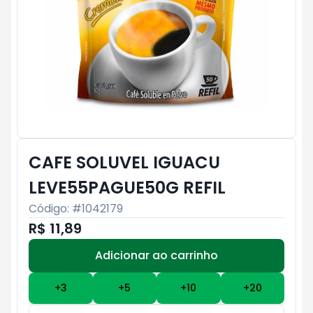
CAFE SOLUVEL IGUACU
LEVE55PAGUE50G REFIL
Código: #
1042179
R$ 11,89
Adicionar ao carrinho
Subtotal:
R$ 0
+
3
+
5
+
10
+
20