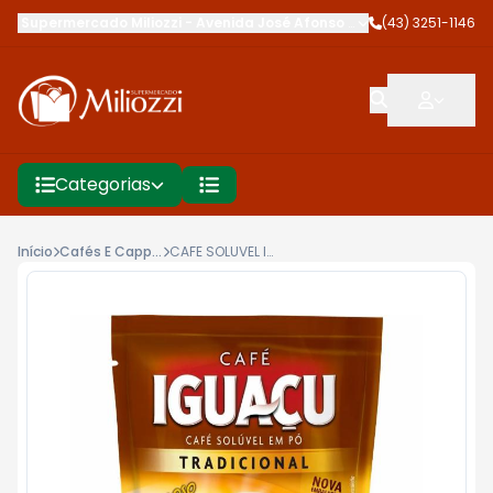
Supermercado Miliozzi
-
Avenida José Afonso dos Santos
(43) 3251-1146
,
Cambé
Categorias
Início
Cafés E Cappuccinos
CAFE SOLUVEL IGUACU LEVE55PAGUE50G REFIL