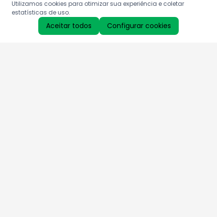
Utilizamos cookies para otimizar sua experiência e coletar
estatísticas de uso.
Aceitar todos
Configurar cookies
Aproveite as nossas promoções!
Cadastre seu e-mail e receba ofertas exclusivas.
QUERO RECEBER