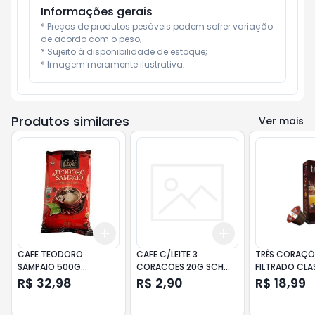
Informações gerais
* Preços de produtos pesáveis podem sofrer variação 
de acordo com o peso;

* Sujeito à disponibilidade de estoque;

* Imagem meramente ilustrativa;
Produtos similares
Ver mais
Add
Add
+
3
+
5
+
10
+
3
+
5
+
10
CAFE TEODORO
CAFE C/LEITE 3
TRÊS CORAÇÕ
SAMPAIO 500G
CORACOES 20G SCH
FILTRADO CLA
ALMOFADA
ZERO LAC
R$ 32,98
R$ 2,90
R$ 18,99