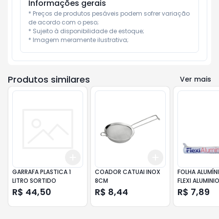
Informações gerais
* Preços de produtos pesáveis podem sofrer variação 
de acordo com o peso;

* Sujeito à disponibilidade de estoque;

* Imagem meramente ilustrativa;
Produtos similares
Ver mais
Add
Add
+
3
+
5
+
10
+
3
+
5
+
10
GARRAFA PLASTICA 1
COADOR CATUAI INOX
FOLHA ALUMÍN
LITRO SORTIDO
8CM
FLEXI ALUMINI
30C
R$ 44,50
R$ 8,44
R$ 7,89