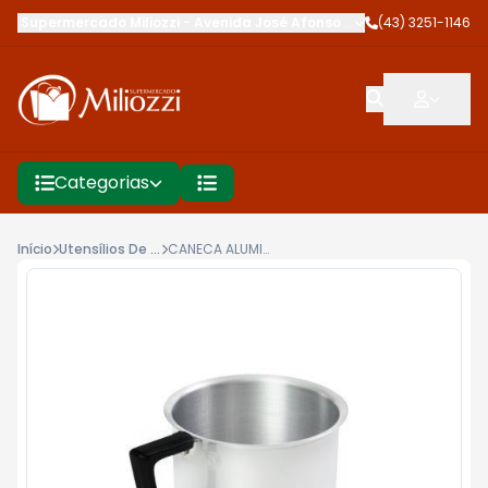
Supermercado Miliozzi
-
Avenida José Afonso dos Santos
(43) 3251-1146
,
Cambé
Categorias
Início
Utensílios De Cozinha
CANECA ALUMINIO CAMBE CAS GDE ALTA N12