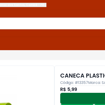
onso dos Santos
,
Cambé
-
PR
CANECA PLAST
Código: #
13357
Marca:
S
R$ 5,99