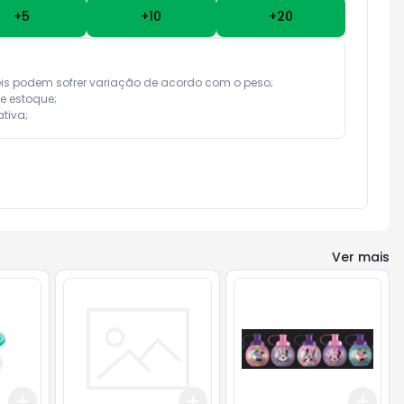
+
5
+
10
+
20
eis podem sofrer variação de acordo com o peso;

e estoque;

tiva;
Ver mais
Add
Add
Add
+
3
+
5
+
10
+
3
+
5
+
10
+
3