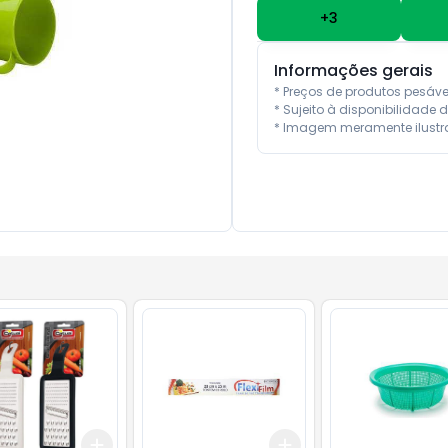
+
3
Informações gerais
* Preços de produtos pesáv
* Sujeito à disponibilidade d
* Imagem meramente ilustra
Add
Add
10
+
3
+
5
+
10
+
3
+
5
+
10