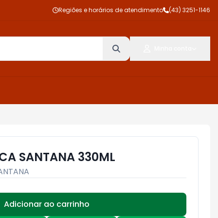
Regiões e horários de atendimento
(43) 3251-1146
Minha conta
ICA SANTANA 330ML
ANTANA
Adicionar ao carrinho
Subtotal:
R$ 0,00