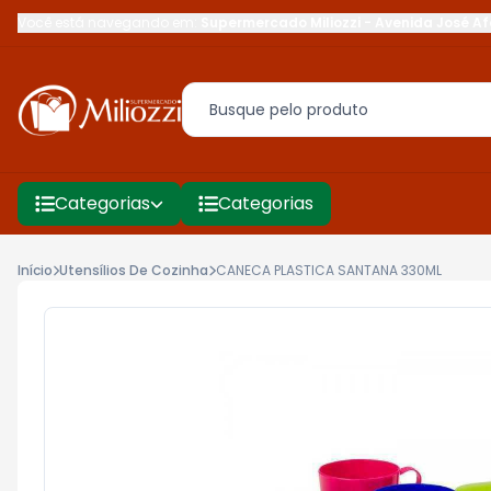
Você está navegando em:
Supermercado Miliozzi
-
Avenida José Af
Categorias
Categorias
Início
Utensílios De Cozinha
CANECA PLASTICA SANTANA 330ML