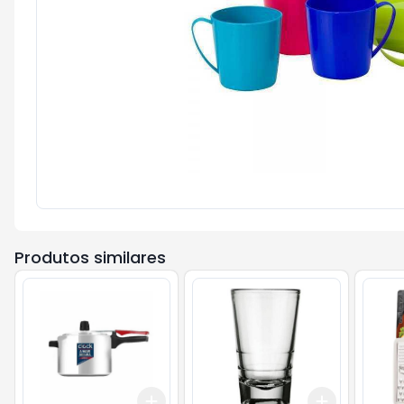
Produtos similares
Add
Add
+
3
+
5
+
10
+
3
+
5
+