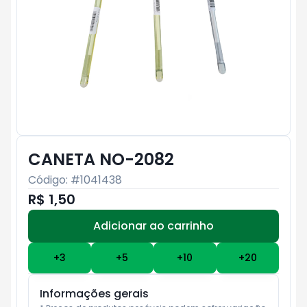
CANETA NO-2082
Código: #
1041438
R$ 1,50
Adicionar ao carrinho
Subtotal:
R$ 0
+
3
+
5
+
10
+
20
Informações gerais