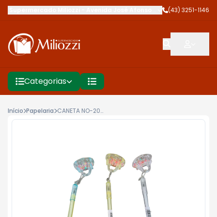
Supermercado Miliozzi
-
Avenida José Afonso dos Santos
(43) 3251-1146
,
Cambé
Categorias
Início
Papelaria
CANETA NO-2082