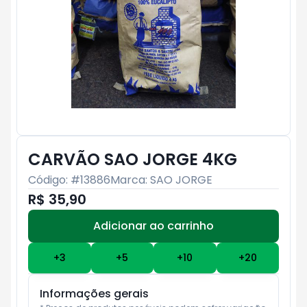
CARVÃO SAO JORGE 4KG
Código: #
13886
Marca:
SAO JORGE
R$ 35,90
Adicionar ao carrinho
Subtotal:
R$ 0
+
3
+
5
+
10
+
20
Informações gerais