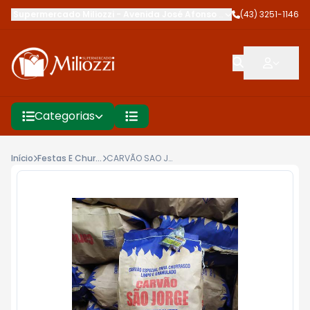
Supermercado Miliozzi
-
Avenida José Afonso dos Santos
(43) 3251-1146
,
Cambé
Categorias
Início
Festas E Churrasco
CARVÃO SAO JORGE 4KG