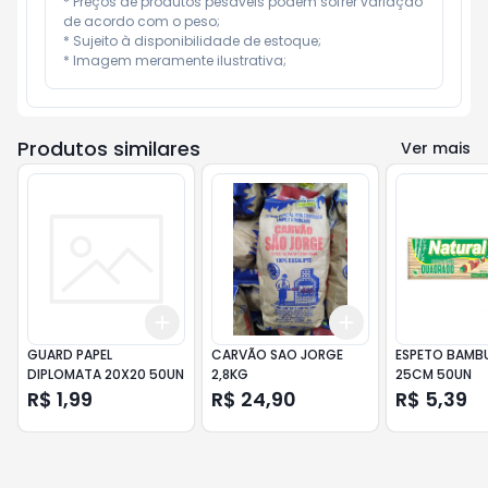
* Preços de produtos pesáveis podem sofrer variação 
de acordo com o peso;

* Sujeito à disponibilidade de estoque;

* Imagem meramente ilustrativa;
Produtos similares
Ver mais
Add
Add
+
3
+
5
+
10
+
3
+
5
+
10
GUARD PAPEL
CARVÃO SAO JORGE
ESPETO BAMB
DIPLOMATA 20X20 50UN
2,8KG
25CM 50UN
R$ 1,99
R$ 24,90
R$ 5,39