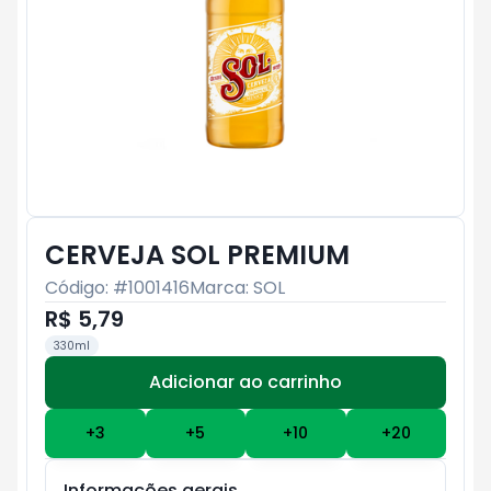
CERVEJA SOL PREMIUM
Código: #
1001416
Marca:
SOL
R$ 5,79
330ml
Adicionar ao carrinho
Subtotal:
R$ 0
+
3
+
5
+
10
+
20
Informações gerais