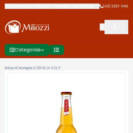
Supermercado Miliozzi
-
Avenida José Afonso dos Santos
(43) 3251-1146
,
Cambé
Categorias
Início
Cervejas
CERVEJA SOL PREMIUM