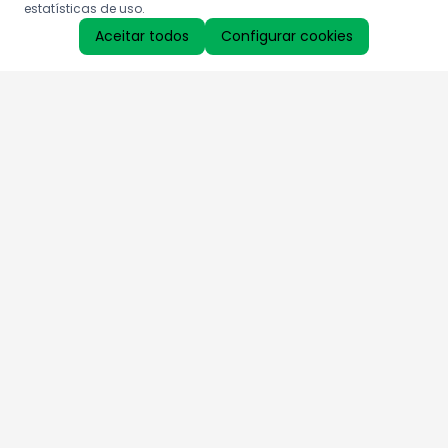
estatísticas de uso.
Aceitar todos
Configurar cookies
Aproveite as nossas promoções!
Cadastre seu e-mail e receba ofertas exclusivas.
QUERO RECEBER