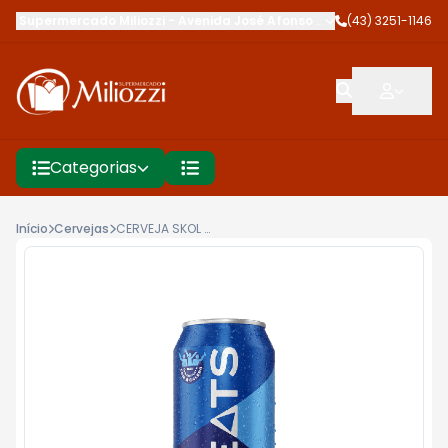
Supermercado Miliozzi
-
Avenida José Afonso dos Santos
(43) 3251-1146
,
Cambé
Categorias
Início
Cervejas
CERVEJA SKOL BEATS SENSES 473ML LT SENSE