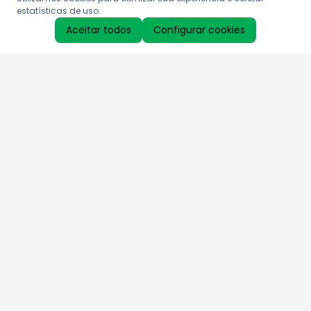
estatísticas de uso.
Aceitar todos
Configurar cookies
Aproveite as nossas promoções!
Cadastre seu e-mail e receba ofertas exclusivas.
QUERO RECEBER